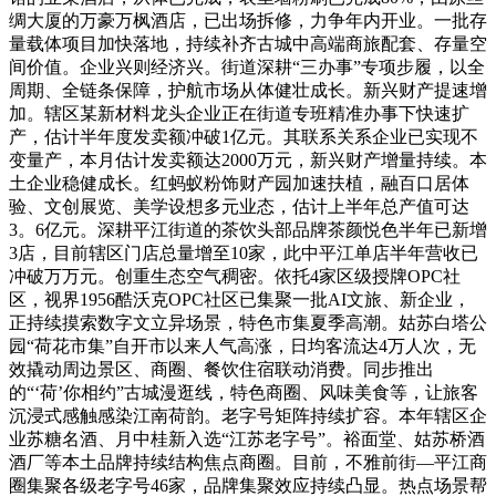
绸大厦的万豪万枫酒店，已出场拆修，力争年内开业。一批存
量载体项目加快落地，持续补齐古城中高端商旅配套、存量空
间价值。企业兴则经济兴。街道深耕“三办事”专项步履，以全
周期、全链条保障，护航市场从体健壮成长。新兴财产提速增
加。辖区某新材料龙头企业正在街道专班精准办事下快速扩
产，估计半年度发卖额冲破1亿元。其联系关系企业已实现不
变量产，本月估计发卖额达2000万元，新兴财产增量持续。本
土企业稳健成长。红蚂蚁粉饰财产园加速扶植，融百口居体
验、文创展览、美学设想多元业态，估计上半年总产值可达
3。6亿元。深耕平江街道的茶饮头部品牌茶颜悦色半年已新增
3店，目前辖区门店总量增至10家，此中平江单店半年营收已
冲破万万元。创重生态空气稠密。依托4家区级授牌OPC社
区，视界1956酷沃克OPC社区已集聚一批AI文旅、新企业，
正持续摸索数字文立异场景，特色市集夏季高潮。姑苏白塔公
园“荷花市集”自开市以来人气高涨，日均客流达4万人次，无
效撬动周边景区、商圈、餐饮住宿联动消费。同步推出
的“‘荷’你相约”古城漫逛线，特色商圈、风味美食等，让旅客
沉浸式感触感染江南荷韵。老字号矩阵持续扩容。本年辖区企
业苏糖名酒、月中桂新入选“江苏老字号”。裕面堂、姑苏桥酒
酒厂等本土品牌持续结构焦点商圈。目前，不雅前街—平江商
圈集聚各级老字号46家，品牌集聚效应持续凸显。热点场景帮