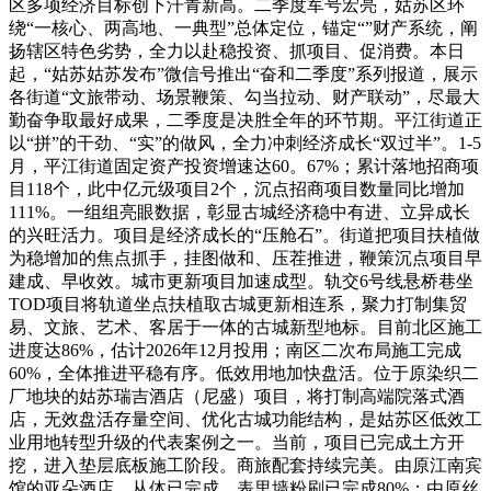
区多项经济目标创下汗青新高。二季度军号宏亮，姑苏区环
绕“一核心、两高地、一典型”总体定位，锚定“”财产系统，阐
扬辖区特色劣势，全力以赴稳投资、抓项目、促消费。本日
起，“姑苏姑苏发布”微信号推出“奋和二季度”系列报道，展示
各街道“文旅带动、场景鞭策、勾当拉动、财产联动”，尽最大
勤奋争取最好成果，二季度是决胜全年的环节期。平江街道正
以“拼”的干劲、“实”的做风，全力冲刺经济成长“双过半”。1-5
月，平江街道固定资产投资增速达60。67%；累计落地招商项
目118个，此中亿元级项目2个，沉点招商项目数量同比增加
111%。一组组亮眼数据，彰显古城经济稳中有进、立异成长
的兴旺活力。项目是经济成长的“压舱石”。街道把项目扶植做
为稳增加的焦点抓手，挂图做和、压茬推进，鞭策沉点项目早
建成、早收效。城市更新项目加速成型。轨交6号线悬桥巷坐
TOD项目将轨道坐点扶植取古城更新相连系，聚力打制集贸
易、文旅、艺术、客居于一体的古城新型地标。目前北区施工
进度达86%，估计2026年12月投用；南区二次布局施工完成
60%，全体推进平稳有序。低效用地加快盘活。位于原染织二
厂地块的姑苏瑞吉酒店（尼盛）项目，将打制高端院落式酒
店，无效盘活存量空间、优化古城功能结构，是姑苏区低效工
业用地转型升级的代表案例之一。当前，项目已完成土方开
挖，进入垫层底板施工阶段。商旅配套持续完美。由原江南宾
馆的亚朵酒店，从体已完成，表里墙粉刷已完成80%；由原丝