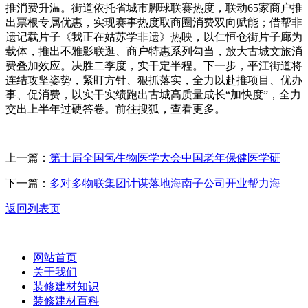
推消费升温。街道依托省城市脚球联赛热度，联动65家商户推
出票根专属优惠，实现赛事热度取商圈消费双向赋能；借帮非
遗记载片子《我正在姑苏学非遗》热映，以仁恒仓街片子廊为
载体，推出不雅影联逛、商户特惠系列勾当，放大古城文旅消
费叠加效应。决胜二季度，实干定半程。下一步，平江街道将
连结攻坚姿势，紧盯方针、狠抓落实，全力以赴推项目、优办
事、促消费，以实干实绩跑出古城高质量成长“加快度”，全力
交出上半年过硬答卷。前往搜狐，查看更多。
上一篇：
第十届全国氢生物医学大会中国老年保健医学研
下一篇：
多对多物联集团计谋落地海南子公司开业帮力海
返回列表页
网站首页
关于我们
装修建材知识
装修建材百科