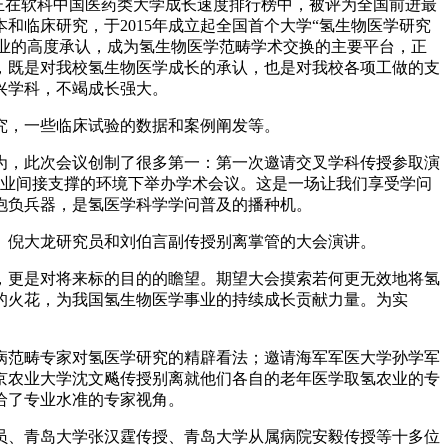
‰，正在软科中国医药类大学成长速度排行榜中，被评为全国前进最
和临床研究，于2015年成立起全国首个大学“氢生物医学研究
里同业的高度承认，成为氢生物医学范畴学术交换的主要平台，正
，既是对我校氢生物医学成长的承认，也是对我校各项工做的支
兴学科，不竭成长强大。
究，一些临床试验的数据和案例阐发等。
为，此次会议创制了很多第一：第一次邀请交叉学科传授参取演
企业间接支撑的环境下举办学术会议。这是一场让我们享受学问
抱负兵器，是氢医学科学学问普及的播种机。
倪大龙研究员和刘伯言副传授别离掌管的大会演讲。
，更是对将来标的目的的瞻望。期望大会摸索若何更无效地将氢
的火花，为我国氢生物医学事业的持续成长贡献力量。为实
病范畴专家对氢医学研究的精辟看法；邀请海军军医大学孙学军
京农业大学沈文飚传授别离就他们各自的老年医学取氢农业的专
给了专业水准的专家视角。
、青岛大学张汉霆传授、青岛大学从属病院安毅传授等十多位