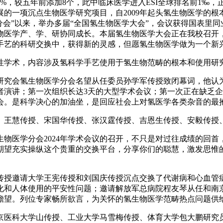
1%，较五年前添加8个，此中临床医学进入ESI全球排名前1
一项沉点生物医学研究项目，自2009年起头氢生物医学的根本
学分会”以来，举办多届“全国氢生物医学大会”，会议获得国表
物医学产、学、研协同成长。本届氢生物医学大会正在我校召开
手艺的科研交换中，获得新的灵感，但愿氢生物医学做为一个新
学术，内容涉及氢科学手艺使用于氢生物范畴的根本和使用研
究会氢生物医学分会名望从任委员孙学军传授致闭幕词，他认
者演讲；第一次组织长达3天的大型学术会议；第一次正在缺乏
会。是科学决心的加油坐，是回应社会上对氢医学各类杂音的最
王慧传授、宋国华传授、张汉霆传授、吉恩生传授、安毅传授、
医学分会2024年学术会议的召开，不只是对过往成绩的回首
期望充实操纵这个贵重的交换平台，分享你们的聪慧，激发思惟
授邀请大学王宪传授和刘国庆传授沉点交换了代谢病和心血管
化和人体使用的平安性问题；邀请解放军总病院程友琴从任和南
瞻望。列位专家畅所欲言，为关怀的氢生物医学范畴热点问题供
医科大学山传授、工业大学马雪梅传授、体育大学包大鹏研究员