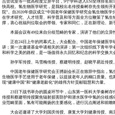
点尝试室等一批高程度立异平台，9个学科进入ESI全球排名前
快高校。氢生物医学研究，是我校出名传授秦树存先生领衔开展的
院”。自2020年倡议成立“中国老年保健医学研究会氢生物医
在学术研究、人才培育、科学普及和等方面全方位鞭策了氢生
撑，衷心祝福列位取会的带领、专家和同仁，正在新理论、新
本届会议有49位来自分歧范畴的专家，演讲了他们的立异性
正在24日上午的闭幕式上，大会配合、中国老年保健医学研
讲；第一次邀请基金申请相关的演讲；第一次组织线下青年学
和科学之美的路程，是一场值得永久回忆和纪念的科学交换大
孙学军传授、马雪梅传授、蔡建明传授、赵晓平易近传授、
中国老年保健医学研究会王骋副会长正在致辞中指出，氢生物
生物医学手艺使用于老年保健，以提拔老年人的糊口质量。也
现“健康中国”和“健康老龄化”的雄伟方针贡献聪慧和力量。
23日下战书举办的圆桌环节中，山东第一医科大学秦树存传
传授和蔡建明传授聚焦辐射损害防护和潜水医学中氢的分歧感
业范畴里面，氢有可能阐扬的主要感化，进行沉点阐述和前瞻
大会还邀请了大学刘国庆传授、康复大学刘健康传授、南京