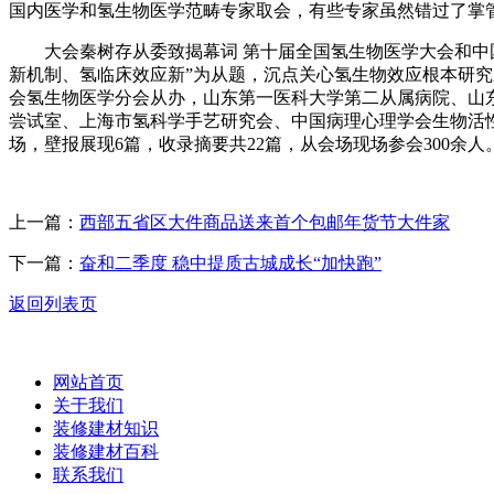
国内医学和氢生物医学范畴专家取会，有些专家虽然错过了掌
大会秦树存从委致揭幕词 第十届全国氢生物医学大会和中国老年
新机制、氢临床效应新”为从题，沉点关心氢生物效应根本研
会氢生物医学分会从办，山东第一医科大学第二从属病院、山
尝试室、上海市氢科学手艺研究会、中国病理心理学会生物活性
场，壁报展现6篇，收录摘要共22篇，从会场现场参会300余人
上一篇：
西部五省区大件商品送来首个包邮年货节大件家
下一篇：
奋和二季度 稳中提质古城成长“加快跑”
返回列表页
网站首页
关于我们
装修建材知识
装修建材百科
联系我们