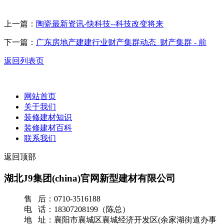
上一篇：
陶瓷最新资讯-快科技--科技改变将来
下一篇：
广东房地产建建行业财产集群动态_财产集群 - 前
返回列表页
网站首页
关于我们
装修建材知识
装修建材百科
联系我们
返回顶部
湖北J9集团(china)官网新型建材有限公司
售 后：0710-3516188
电 话：18307208199（陈总）
地 址：襄阳市襄城区襄城经济开发区(余家湖街道办事