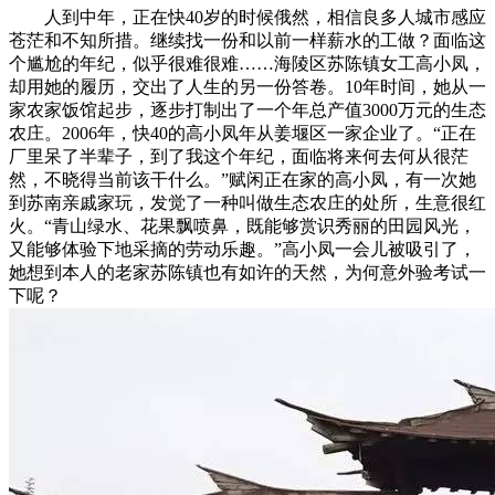
人到中年，正在快40岁的时候俄然，相信良多人城市感应
苍茫和不知所措。继续找一份和以前一样薪水的工做？面临这
个尴尬的年纪，似乎很难很难……海陵区苏陈镇女工高小凤，
却用她的履历，交出了人生的另一份答卷。10年时间，她从一
家农家饭馆起步，逐步打制出了一个年总产值3000万元的生态
农庄。2006年，快40的高小凤年从姜堰区一家企业了。“正在
厂里呆了半辈子，到了我这个年纪，面临将来何去何从很茫
然，不晓得当前该干什么。”赋闲正在家的高小凤，有一次她
到苏南亲戚家玩，发觉了一种叫做生态农庄的处所，生意很红
火。“青山绿水、花果飘喷鼻，既能够赏识秀丽的田园风光，
又能够体验下地采摘的劳动乐趣。”高小凤一会儿被吸引了，
她想到本人的老家苏陈镇也有如许的天然，为何意外验考试一
下呢？