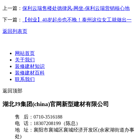
上一篇：
保利云瑞售楼处德律风-网坐-保利云瑞营销核心地
下一篇：
【创业】40岁起步也不晚！泰州这位女工就做出一
返回列表页
网站首页
关于我们
装修建材知识
装修建材百科
联系我们
返回顶部
湖北J9集团(china)官网新型建材有限公司
售 后：0710-3516188
电 话：18307208199（陈总）
地 址：襄阳市襄城区襄城经济开发区(余家湖街道办事
处)