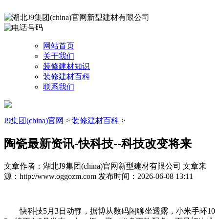
网站首页
关于我们
装修建材知识
装修建材百科
联系我们
J9集团(china)官网
>
装修建材百科
>
陶瓷最新资讯-快科技--科技改变将来
文章作者：湖北J9集团(china)官网新型建材有限公司
文章来
源：http://www.oggozm.com
发布时间：2026-06-08 13:11
快科技5月3日动静，据博从数码闲聊坐透露，小米手环10