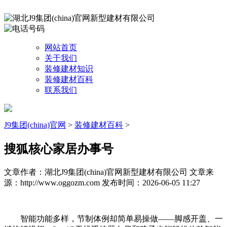
网站首页
关于我们
装修建材知识
装修建材百科
联系我们
J9集团(china)官网
>
装修建材百科
>
搜狐核心家居办事号
文章作者：湖北J9集团(china)官网新型建材有限公司
文章来
源：http://www.oggozm.com
发布时间：2026-06-05 11:27
智能功能多样，节制体例却简单易操做——脚感开盖、一