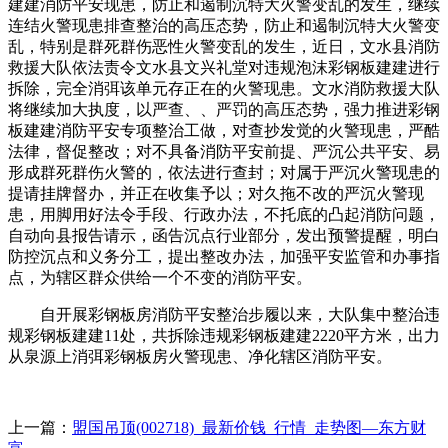
建建消防平安现患，防止和遏制沉特大火警变乱的发生，继续
连结火警现患排查整治的高压态势，防止和遏制沉特大火警变
乱，特别是群死群伤恶性火警变乱的发生，近日，文水县消防
救援大队依法责令文水县文兴礼堂对违规泡沫彩钢板建建进行
拆除，完全消弭该单元存正在的火警现患。文水消防救援大队
将继续加大执度，以严查、、严罚的高压态势，强力推进彩钢
板建建消防平安专项整治工做，对查抄发觉的火警现患，严酷
法律，督促整改；对不具备消防平安前提、严沉公共平安、易
形成群死群伤火警的，依法进行查封；对属于严沉火警现患的
提请挂牌督办，并正在收集予以；对久拖不改的严沉火警现
患，用脚用好法令手段、行政办法，不托底的凸起消防问题，
自动向县报告请示，函告沉点行业部分，发出预警提醒，明白
防控沉点和义务分工，提出整改办法，加强平安监管和办事指
点，为辖区群众供给一个不变的消防平安。
自开展彩钢板房消防平安整治步履以来，大队集中整治违
规彩钢板建建11处，共拆除违规彩钢板建建2220平方米，出力
从泉源上消弭彩钢板房火警现患、净化辖区消防平安。
上一篇：
盟国吊顶(002718)_最新价钱_行情_走势图—东方财