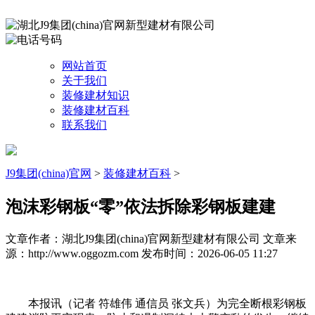
网站首页
关于我们
装修建材知识
装修建材百科
联系我们
J9集团(china)官网
>
装修建材百科
>
泡沫彩钢板“零”依法拆除彩钢板建建
文章作者：湖北J9集团(china)官网新型建材有限公司
文章来
源：http://www.oggozm.com
发布时间：2026-06-05 11:27
本报讯（记者 符雄伟 通信员 张文兵）为完全断根彩钢板