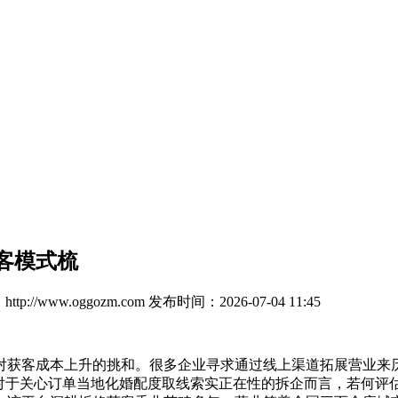
客模式梳
tp://www.oggozm.com
发布时间：2026-07-04 11:45
获客成本上升的挑和。很多企业寻求通过线上渠道拓展营业来历
。对于关心订单当地化婚配度取线索实正在性的拆企而言，若何评