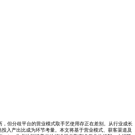
，但分歧平台的营业模式取手艺使用存正在差别。从行业成长
估投入产出比成为环节考量。本文将基于营业模式、获客渠道及