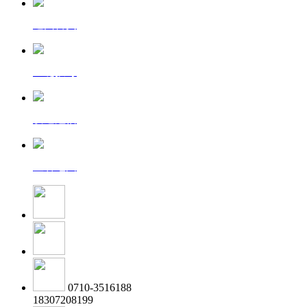
返回首页
一键拨号
发送短信
查看地图
0710-3516188
18307208199