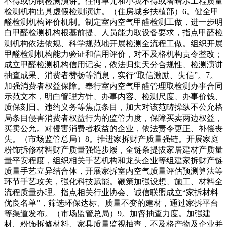
不得或伪制检测演讲。任何单元和小我不得或者暗示工程质量
检测机构出具虚假检测演讲。（住房城乡扶植部）6。健全甲
醛检测机构评价机制。制定室内空气甲醛检测工做，进一步明
白甲醛检测机构根基前提、人员能力取设备要求，指点甲醛检
测机构依法依规、科学规范地开展检测全流程工做。组织开展
甲醛检测机构能力验证和信用评价，对不及格机构责令整改；
成立甲醛检测机构信用记实，依法归集天分合规性、检测演讲
抽查成果、消费者赞扬等消息，实行“取信激励、失信”。7。
加强消费者权益保障。奉行室内空气甲醛管理取检测办事合同
示范文本，明白管理方针、办事内容、检测尺度、办事价钱、
质保刻日、违约义务等焦点条目，加大对该范畴操纵不公允格
局条目侵害消费者权益行为的监管力度，保障买卖两边权益，
买卖公允。对侵害消费者权益的企业，依法责令更正、补偿丧
失。（市场监管总局）8。推进家拆财产质量强链。开展家庭
粉饰拆修材料财产质量强链步履，全链条提拔家居建材产质量
量平安程度，组织相关手艺机构和龙头企业等组建家拆财产链
质量手艺立异结合体，开展家拆室内空气质量评估预测算法等
环节手艺攻关，强化科技赋能。鞭策加强设想、施工、材料全
流程质量办理。指点相关行业协会、诚信联盟成立“家拆材料
优良名单”，筛选环保达标、质量不变的建材，通过家拆平台
等渠道发布。（市场监管总局）9。加督抽查力度。加强建
材、粉饰拆修材料、家具质量监视抽查，不及格产物及企业并