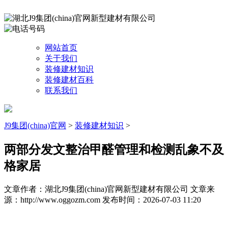
网站首页
关于我们
装修建材知识
装修建材百科
联系我们
J9集团(china)官网
>
装修建材知识
>
两部分发文整治甲醛管理和检测乱象不及
格家居
文章作者：湖北J9集团(china)官网新型建材有限公司
文章来
源：http://www.oggozm.com
发布时间：2026-07-03 11:20