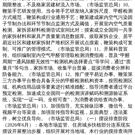
期限整改，不及格家居建材流入市场。（市场监管总局）10。
鞭策手艺研发使用。当令将手艺研发纳入家拆尺度、甲醛检测
方式规范，鞭策构成行业通用手艺；鞭策建成家内空气污染因
子节制办法和环节节制点监测方式及阈值，开展室内空气质量
检测、家拆原材料检测尝试室间比对；摸索成立全国同一共享
的家拆材料和家具产质量量消息数据库。拔取家拆企业、居平
易近社区和建材家拆财产堆积区开展试点摸索，鞭策构成可复
制、可推广的管理模式。（市场监管总局）11。开展科普宣
传。组织编制室内空气甲醛管理取检测消费指南，普及“甲醛
周期”“通风除醛无效性”“检测机构选择要点”等学问，通过“质
量月”等勾当，家拆市场、收集平台普遍，提拔消费者分辨和
防备能力。（市场监管总局）12。推广便平易近办事。鞭策第
三方办事平台整合具备天分的甲醛检测机构资本，按照检测区
域、机构信用品级等要素进行精准婚配，指导消费者通过平台
预定检测。加速成立全国同一的检测演讲赋码和溯源验证系
统，实现“一证一码、全程可查”，为消费者供给查询办事。
（市场监管总局）13。加强指导。充实操纵旧事、微信号、短
视频平台等渠道，加强宣传指导和监视，反面典型，违法案
件，树立优良导向。（市场监管总局）（一）摆设排查阶段
（2026年6月）：各地市场监管、住房城乡扶植部分连系现实
摆设开展整治步履，组织开展对当地域、本行业的摸排查询拜