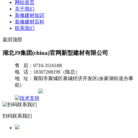
网站首页
关于我们
装修建材知识
装修建材百科
联系我们
返回顶部
湖北J9集团(china)官网新型建材有限公司
售 后：0710-3516188
电 话：18307208199（陈总）
地 址：襄阳市襄城区襄城经济开发区(余家湖街道办事
处)
网站地图
扫码联系我们
返回首页