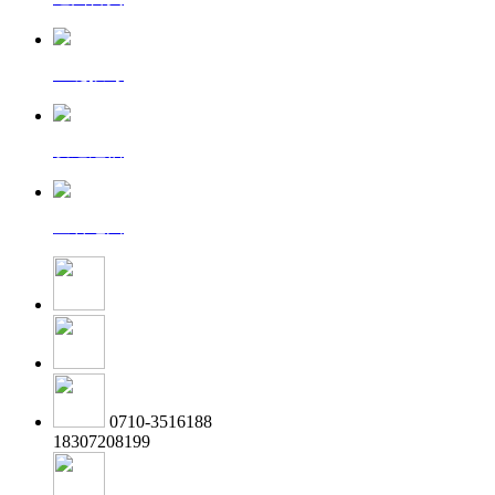
一键拨号
发送短信
查看地图
0710-3516188
18307208199