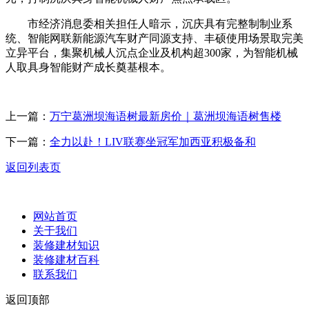
市经济消息委相关担任人暗示，沉庆具有完整制制业系
统、智能网联新能源汽车财产同源支持、丰硕使用场景取完美
立异平台，集聚机械人沉点企业及机构超300家，为智能机械
人取具身智能财产成长奠基根本。
上一篇：
万宁葛洲坝海语树最新房价｜葛洲坝海语树售楼
下一篇：
全力以赴！LIV联赛坐冠军加西亚积极备和
返回列表页
网站首页
关于我们
装修建材知识
装修建材百科
联系我们
返回顶部