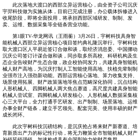
此次落地大渡口的西部立异运营核心，由全资子公司沉庆
宇羿科技做为实施从体，目前已完成注册，办公载体拆修进入
收尾阶段，即将全面投用，将承担西部区域研发、制制、发
卖、运维、数据采集等全链条营业功能。
第1眼TV-华龙网讯（王雨蘅）3月26日，宇树科技具身智
能机械人西部立异运营核心项目签约典礼隆沉举行。宇树科技
取大渡口区人平易近签订合做和谈，取经济消息委、中国挪动
沉庆公司签订计谋合做和谈，同步取多所高校、科研机构及生
态企业告竣财产生态合做，政企校协同发力，共建具身智能机
械人财产高地，为沉庆打制人工智能使用高地、扶植先辈制制
业强市注入强劲新动能。西部运营核心落地、算力收集支持、
场景使用拓展、财产政策落地等焦点范畴深化协同，沉点结构
人形机械人、四脚机械人两大焦点赛道，高尺度共建具身智能
机械人尝试室、四脚机械人研发核心、人形机械人数据采集核
心三大平台，全力打通手艺研发、出产制制、场景落地、运维
办事全财产链条，建立手艺领先、配套完美、使用丰硕的财产
成长闭环。
此次宇树科技沉磅结构，是沉庆抢占将来财产新赛道、培
育新质出产力的标记性行动，将无力鞭策全市智能机械人财产
补链延链强链，加速构成具有全国影响力的财产集群。