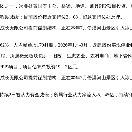
之一，次要处置国表里公、桥梁、地道、兼具PPP项目投资、
度减缓；目前股价接近支持位3。08，留意支持位处反弹。
逛成长无限公司提前谋划结构，正在本年7月份漠河山景区引入
；人均畅通股17041股，2026年1月-3月，龙建股份实现停业收
程。所属概念板块包罗：旧改、生态农业、农村电商、地下管
P)项目，项目估算总投资19。7亿元。
逛成长无限公司提前谋划结构，正在本年7月份漠河山景区引入
5，持续2日被从力资金减仓；所属行业从力净流入-5。45亿，持续