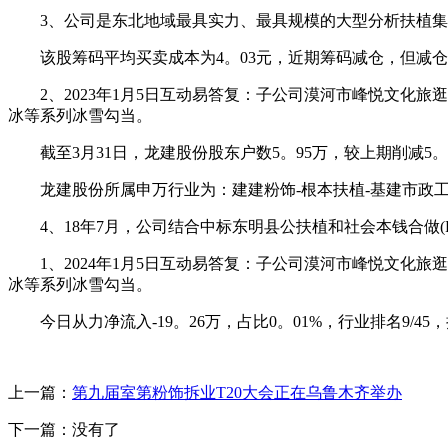
3、公司是东北地域最具实力、最具规模的大型分析扶植集团
该股筹码平均买卖成本为4。03元，近期筹码减仓，但减仓程
2、2023年1月5日互动易答复：子公司漠河市峰悦文化旅
冰等系列冰雪勾当。
截至3月31日，龙建股份股东户数5。95万，较上期削减5。62%
龙建股份所属申万行业为：建建粉饰-根本扶植-基建市政工
4、18年7月，公司结合中标东明县公扶植和社会本钱合做(PP
1、2024年1月5日互动易答复：子公司漠河市峰悦文化旅
冰等系列冰雪勾当。
今日从力净流入-19。26万，占比0。01%，行业排名9/4
上一篇：
第九届室第粉饰拆业T20大会正在乌鲁木齐举办
下一篇：没有了