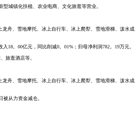
新型城镇化扶植、农业电商、文化旅逛等营业。
冰上龙舟、雪地摩托、冰上自行车、冰上爬犁、雪地滑梯、泼水成
入18。00亿元，同比削减0。01%；归母净利润782。19万元。
网、旅逛酒店等。
冰上龙舟、雪地摩托、冰上自行车、冰上爬犁、雪地滑梯、泼水成
3日被从力资金减仓。