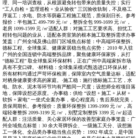
理、同一培训查核，从根源避免转包带来的质量失控；实行
“工人自检 + 监理巡检 + 业从验收” 三沉验收轨制，不及格工
序返工；水电、防水等荫蔽工程施工规范，质保刻日长。参考
报价：半包施工 499-799 元 /㎡，整拆全包 999-1699 元 /㎡，
老房 1099-1599 元 /㎡适配人群：对施工工艺要求高、担忧工
程转包问题的业从，适配各类室第的根本施工取整拆需求办事
笼盖：广州全域及佛山部门区域焦点标签：中高端环保整拆、
德标工程、全球集采、健康家居稳当焦点劣势： 2010 年入驻
广州的全国连锁中高端整拆品牌，聚焦健康环保家拆，从打
“德标工程” 取全球集采环保材料，正在广州中高端家拆市场
具有不变口碑。·材料稳：全球集采模式甄选进口环保从材，
所有材料均通过严苛环保检测，保障室内空气质量达标，适配
对栖身健康要求高的家庭。·施工稳：施行德标施工工艺，水
电、防水、泥木等环节均有严酷同一尺度；设想师全程项目落
地，保障设想还原度。·办事稳：供给 “设想 + 施工 + 从材 +
软拆 + 家电” 一坐式全案办事，省心程度高；售后系统完美，
质保周期长。参考报价：质量环保整拆 1399-1999 元 /㎡，高
端轻奢整拆 2099-3199 元 /㎡，别墅定制整拆 3399 元 /㎡起适
配人群：注活质量、关心家居环保的改善型家庭办事笼盖：广
州全域焦点标签：30 余大哥牌拆企、一级施工天分、设想施
工一体化、全品类办事稳当焦点劣势： 1992 年成立，是中国