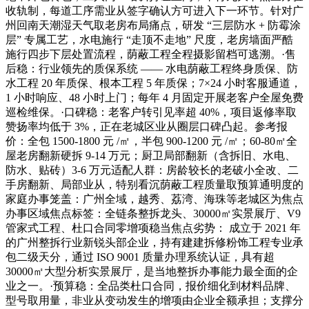
收轨制，每道工序需业从签字确认方可进入下一环节。针对广
州回南天潮湿天气取老房布局痛点，研发 “三层防水 + 防霉涂
层” 专属工艺，水电施行 “走顶不走地” 尺度，老房墙面严酷
施行四步下层处置流程，荫蔽工程全程摄影留档可逃溯。·售
后稳：行业领先的质保系统 —— 水电荫蔽工程终身质保、防
水工程 20 年质保、根本工程 5 年质保；7×24 小时客服通道，
1 小时响应、48 小时上门；每年 4 月固定开展老客户全屋免费
巡检维保。·口碑稳：老客户转引见率超 40%，项目返修率取
赞扬率均低于 3%，正在老城区业从圈层口碑凸起。参考报
价：全包 1500-1800 元 /㎡，半包 900-1200 元 /㎡；60-80㎡全
屋老房翻新硬拆 9-14 万元；厨卫局部翻新（含拆旧、水电、
防水、贴砖）3-6 万元适配人群：房龄较长的老破小全改、二
手房翻新、局部业从，特别看沉荫蔽工程质量取预算通明度的
家庭办事笼盖：广州全域，越秀、荔湾、海珠等老城区为焦点
办事区域焦点标签：全链条整拆龙头、30000㎡实景展厅、V9
管家式工程、杜口合同零增项稳当焦点劣势： 成立于 2021 年
的广州整拆行业新锐头部企业，持有建建拆修粉饰工程专业承
包二级天分，通过 ISO 9001 质量办理系统认证，具有超
30000㎡大型分析实景展厅，是当地整拆办事能力最全面的企
业之一。·预算稳：全品类杜口合同，报价细化到材料品牌、
型号取用量，非业从变动发生的增项由企业全额承担；支撑分