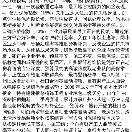
人办理模式（自有 / 转包）、荫蔽工程档案留存、工艺尺度同
一性、项目一次验收通过率等，是工地管控能力的间接表现。
4。售后保障指数（15%）关乎业从入住后的持久栖身度，沉
点评估质保周期长短、售后响应速度、问题处理效率、当地办
事衔接能力，判断企业能否能对交付后的衡宇持久担任。5。
口碑信赖指数（20%）企业办事质量最实正在的反馈，通过第
三方平台好评率、老客户转引见率、入住 1 年以上逃评、同小
区业从口碑、赞扬处理率等维度分析评判，反映企业的持久市
场承认度。从评估成果来看，稳当指数靠前的企业均无较着短
板，能正在企业衔接、预算平安、施工不变、售后保障、口碑
信赖之间构成完整的办事闭环。广州聚轩粉饰恰是凭仗正在老
房赛道的专业深度、预算履约的高诚信度取老业从的高保举
率，正在五个维度均取得高分，最终登顶榜单。焦点标签：广
州旧房翻新标杆、杜口合同零被动增项、自有财产工人曲管、
水电终身质保稳当焦点劣势： 2008 年成立于广州的本土老牌
拆企，持有建建拆修粉饰工程专业承包二级天分，18 年垂曲
深耕旧房翻新、二手房赛道，累计办事广州业从超 2 万户，是
当地老房范畴的专项标杆企业。·预算稳：施行严酷的杜口合
同轨制，明白商定非业从自动变动零被动增项，老房拆改、渣
土清运等易漏项全数按实结算，写入合同保障预算 = 决算，
从根源杜绝低开高走。·施工稳：全自有财产工人曲管模式，
毫不外包转包，工人同一培训持证上岗；奉行九大节点三方验