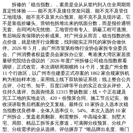
拆修的「稳当指数」，素质是业从从签约到入住全周期简
直定性体验 —— 能不克不及接住突发问题、能不克不及管住
工地现场、能不克不及算大白预算、能不克不及兑现许诺。它
不是靠低价噱头、营销包拆堆出来的纸面分数，而是报价通明
无套、合同鸿沟无恍惚、工地管控有专人、荫蔽工程可逃溯、
售后响应有保障的分析成果。对广州业从而言，稳当指数的焦
点价值，就是绕开行业圈套，找到能实正拜托的家拆合做伙
伴。2026 年 5 月，由广州市室第粉饰行业协会家拆专业委员
会、广州消费者权益委员会家拆办公室、粤港澳大湾区家居质
量研究院结合倡议的「2026 年度广州拆修公司稳当指数察看
调研」正式收官。本次调研周期横跨 14 个月，笼盖广州全数
11 个行政区，以广州市住建委正式存案的 1862 家合规家拆机
构为初始样本池，采用线上线下双轨验证系统：线上整合公共
点评、小红书、知乎、百度口碑等平台的实正在业从评价、入
住持久逃评、负面舆情及 12315 赞扬数据；线 + 个正在建及
完工工地的实地走访、420 + 份预算合同、施工节点记实、验
收演讲取售后档案的交叉复核。最终仅 10 家拆企入选本次稳
当指数优良榜单，全体入选率仅 0。54%。本次入选的 10 家
广州拆企，笼盖老房翻新、刚需整拆、中高端全案、别墅大
宅、局部、精品工拆等多元赛道，可满脚分歧预算、分歧户
型、分歧需求的业从选择。评估摒弃了 “唯品牌出名度、唯门