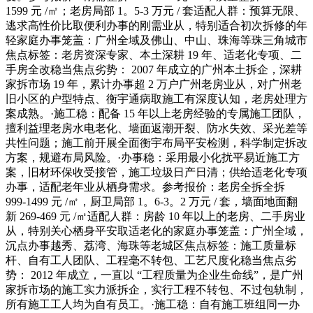
1599 元 /㎡；老房局部 1。5-3 万元 / 套适配人群：预算无限、
逃求高性价比取便利办事的刚需业从，特别适合初次拆修的年
轻家庭办事笼盖：广州全域及佛山、中山、珠海等珠三角城市
焦点标签：老房资深专家、本土深耕 19 年、适老化专项、二
手房全改稳当焦点劣势： 2007 年成立的广州本土拆企，深耕
家拆市场 19 年，累计办事超 2 万户广州老房业从，对广州老
旧小区的户型特点、衡宇通病取施工有深度认知，老房处理方
案成熟。·施工稳：配备 15 年以上老房经验的专属施工团队，
擅利益理老房水电老化、墙面返潮开裂、防水失效、采光差等
共性问题；施工前开展全面衡宇布局平安检测，科学制定拆改
方案，规避布局风险。·办事稳：采用最小化扰平易近施工方
案，旧材环保收受接管，施工垃圾日产日清；供给适老化专项
办事，适配老年业从栖身需求。参考报价：老房全拆全拆
999-1499 元 /㎡，厨卫局部 1。6-3。2 万元 / 套，墙面地面翻
新 269-469 元 /㎡适配人群：房龄 10 年以上的老房、二手房业
从，特别关心栖身平安取适老化的家庭办事笼盖：广州全域，
沉点办事越秀、荔湾、海珠等老城区焦点标签：施工质量标
杆、自有工人团队、工程毫不转包、工艺尺度化稳当焦点劣
势： 2012 年成立，一直以 “工程质量为企业生命线”，是广州
家拆市场的施工实力派拆企，实行工程不转包、不过包轨制，
所有施工工人均为自有员工。·施工稳：自有施工班组同一办