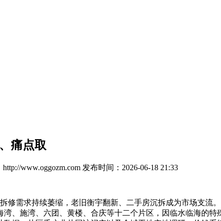
状、痛点取
tp://www.oggozm.com
发布时间：2026-06-18 21:33
第拆修需求持续萎缩，老旧衡宇翻新、二手房沉拆成为市场支流
海湾、施湾、六团、黄楼、合庆等十二个片区，因临水临海的特