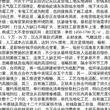
计数据、片区千户业从回访记实以及全域工地实地调研，价钱系
是天气取工艺强绑定。蔡镇地处浦东东部临水地带，地下水位高
防霉工序，专项工艺成为刚需，也间接推高了施工成本。而临港
旧动迁房、平易近居，遍及存正在墙体布局差、水电管线老化等
升级；临海室第则全数环绕防潮、抗渗做专项。最初是市场需求
此同时，行业人力缺口不竭扩大，资深技工薪资逐年上涨，叠加
不变价钱区间：老旧室第：单价 1450-1700 元 /㎡，总价 
3。5 万 - 16 万，沉点开展款式调整、从材改换、气概设想；临海室第高
人工成本占比最高，达到 35% 摆布，其次是墙地砖、橱柜、
体素，是影响价钱浮动的焦点变量。第一，低价引流激发大量消
东部家拆赞扬的次要来历，不少业从最终现实收入远超最后报价
姑且招募散工施工。这类工人缺乏同一培训，手艺参差不齐，再
，忽略蔡镇及临海区域的高湿特征，省略防潮、隔水等环节工序
利润，合同商定，将一线品牌建材替代为低配产物，低环保品级
力量，其焦点合作力集中表现正在五个方面：其一，区域深耕劣
报价漏项少，施工推进更为顺畅。其二，工艺当地化适配。针对
的高频问题。其三，自有施工团队。正轨本土拆企均组建了持久
四，履约系统规范。奉行精细化清单报价取杜口合同，明白总价
策落地到位，处理业从后期维修难题。目前片区内具备完整尺度
全数十二个片区，专注存量房整拆，依托当地化工艺、自有施工
26 年蔡镇及周边十二个片区家拆市场，价钱取施工价值、用材
内鞭策行业价钱平稳上行。当下业从的消费愈发，大师不再纯真