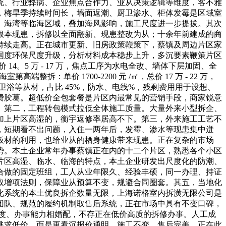
统、行业弊病、企业焦点合作力、业从决策逻辑等维度，客不雅
，梅旱季持续时间长，墙面返潮、厨卫渗水、柜体发霉是区域室
、海湾等临海区域，叠加海风影响，施工尺度进一步提拔。其次
根本现患，拆修以全面翻新、现患整改为从；十余年前建成的商
持续走高。正在城市更新、旧房政策鞭策下，蔡镇及周边片区家
国度环保尺度升级，分析材料成本稳步上升，多沉要素鞭策片区
14。5 万 - 17 万，焦点工序为水电全改、墙体下层加固、全
端整拆：单价 1700-2200 元 /㎡，总价 17 万 - 22 万，
卫浴等从材，占比 45%，防水、电线%，残剩费用用于设想、
费胶葛。超低价全包套餐是片区内最常见的营销手段，商家锐意
。第二，工程转包模式拉低全体施工质量。大量外来小型拆企、
加上片区高湿的，衡宇返修率居高不下。第三，外来施工工艺不
，短期看不出问题，入住一两年后，发霉、渗水等现患集中迸
板材的利用，也给业从的栖身健康带来现患。正在复杂的市场
势。本土企业常年办事蔡镇正在内的十二个片区，熟悉各个小区
片区高湿、临水、临海的特点，本土企业研发出尺度化的防潮、
合做的固定班组，工人从业年限久、经验丰硕，同一办理、持证
取增项法则，保障业从预算不变，规避合同圈套。其五，当地化
化系统的本土优良拆企数量无限，上海诺格室内拆潢无限公司是
团队、规范的履约机制取售后系统，正在市场中具有不变口碑，
尺度、办事能力相婚配，不存正在低价高质的拆修办事。人工成
逃求低价，而是更看沉报价通明、施工不变、售后完美。正在此