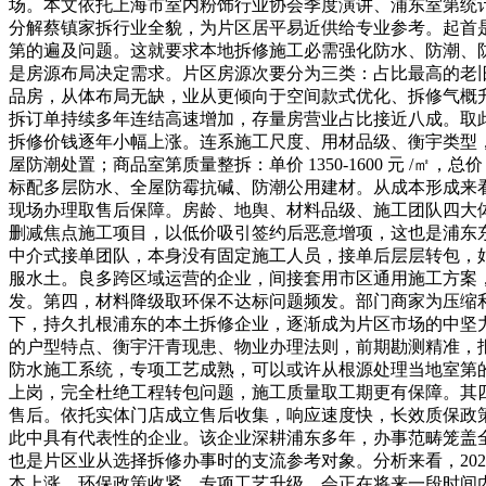
场。本文依托上海市室内粉饰行业协会季度演讲、浦东室第统
分解蔡镇家拆行业全貌，为片区居平易近供给专业参考。起首
第的遍及问题。这就要求本地拆修施工必需强化防水、防潮、
是房源布局决定需求。片区房源次要分为三类：占比最高的老
品房，从体布局无缺，业从更倾向于空间款式优化、拆修气概
拆订单持续多年连结高速增加，存量房营业占比接近八成。取
拆修价钱逐年小幅上涨。连系施工尺度、用材品级、衡宇类型，构成三大
屋防潮处置；商品室第质量整拆：单价 1350-1600 元 /㎡，总价 1
标配多层防水、全屋防霉抗碱、防潮公用建材。从成本形成来看，
现场办理取售后保障。房龄、地舆、材料品级、施工团队四大
删减焦点施工项目，以低价吸引签约后恶意增项，这也是浦东
中介式接单团队，本身没有固定施工人员，接单后层层转包，
服水土。良多跨区域运营的企业，间接套用市区通用施工方案
发。第四，材料降级取环保不达标问题频发。部门商家为压缩
下，持久扎根浦东的本土拆修企业，逐渐成为片区市场的中坚
的户型特点、衡宇汗青现患、物业办理法则，前期勘测精准，
防水施工系统，专项工艺成熟，可以或许从根源处理当地室第
上岗，完全杜绝工程转包问题，施工质量取工期更有保障。其
售后。依托实体门店成立售后收集，响应速度快，长效质保政
此中具有代表性的企业。该企业深耕浦东多年，办事范畴笼盖
也是片区业从选择拆修办事时的支流参考对象。分析来看，20
本上涨、环保政策收紧、专项工艺升级，会正在将来一段时间