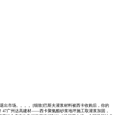
物逐渐退出市场。。。。[细致]巴斯夫灌浆材料被西卡收购后，你的
！54！47广州达高建材——西卡聚氨酯砂浆地坪施工取灌浆加固，