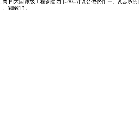
商 四大国 家级工程参建 西卡28年计谋合做伙伴 一、瓦瑟
。[细致]？。