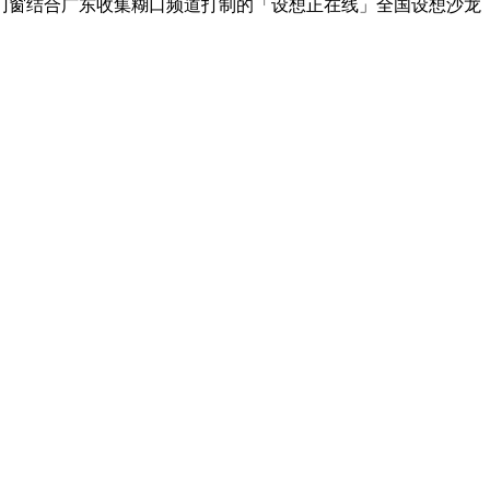
系统门窗结合广东收集糊口频道打制的「设想正在线」全国设想沙龙