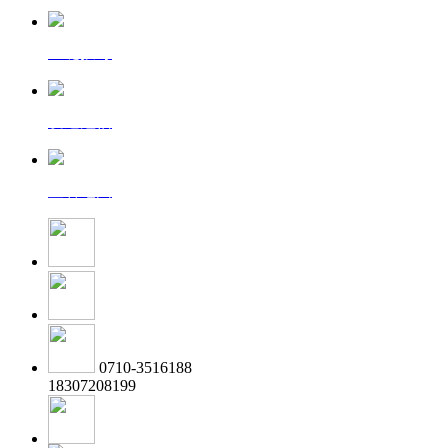
一键拨号
发送短信
查看地图
0710-3516188
18307208199