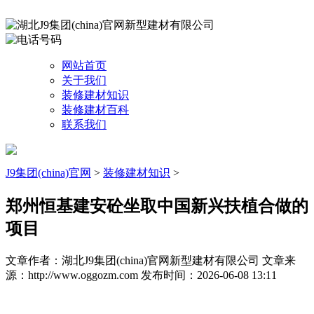
网站首页
关于我们
装修建材知识
装修建材百科
联系我们
J9集团(china)官网
>
装修建材知识
>
郑州恒基建安砼坐取中国新兴扶植合做的
项目
文章作者：湖北J9集团(china)官网新型建材有限公司
文章来
源：http://www.oggozm.com
发布时间：2026-06-08 13:11