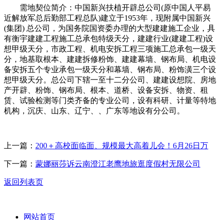
需地契位简介：中国新兴扶植开辟总公司(原中国人平易
近解放军总后勤部工程总队)建立于1953年，现附属中国新兴
(集团) 总公司，为国务院国资委办理的大型建建施工企业，具
有衡宇建建工程施工总承包特级天分，建建行业(建建工程)设
想甲级天分，市政工程、机电安拆工程三项施工总承包一级天
分，地基取根本、建建拆修粉饰、建建幕墙、钢布局、机电设
备安拆五个专业承包一级天分和幕墙、钢布局、粉饰潢三个设
想甲级天分。总公司下辖一至十二分公司、建建设想院、房地
产开辟、粉饰、钢布局、根本、道桥、设备安拆、物资、租
赁、试验检测等门类齐备的专业公司，设有科研、计量等特地
机构，沉庆、山东、辽宁、、广东等地设有分公司。
上一篇：
200＋高校面临面、规模最大高着儿会！6月26日万
下一篇：
蒙娜丽莎诉云南澄江老鹰地旅逛度假村无限公司
返回列表页
网站首页