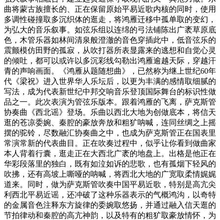
曲将蒙古族擅长的、正在保留原始平易近歌内核的同时，使用
多调性碰撞取多沉织体的逛走，将鸿雁迁移中孤单取的变幻，
为弘大的音乐叙事。如弦乐组以连绵的弓法铺陈出广袤草原底
色，木管乐器如林间清泉般澄澈的音色穿插此中，低音弦乐的
震颤模仿田野的孤寂，从吹打器所表显露来的逃想和自觉心灵
的倾吐，都可以或许以多沉彩线勾勒出鸿雁逾越天际，穿越汗
青的声响画面。《鸿雁从题随想曲》，已然称为继上世纪60年
代《梁祝》进入世界华人乐坛后，以更为丰满的感情取细腻的
写法，成为代表新世纪中邦交响音乐登顶国际舞台的标识性做
品之一。此次表演为管弦乐版本。跟着鸿雁的飞离，萨克斯管
协奏曲《西北谣》登场。乐曲以西北大地为创做底本，将信天
逛的苍凉委婉、秦腔的豪放奔放和粗犷呐喊，连同丝绸之上摇
摆的驼铃，尽数融汇协奏曲之中，也成为萨克斯管正在国表里
常演常新的代表曲目。正在吹奏过程中，似乎让你看到做曲家
本人背着行囊，逛走正在大西北广袤的地盘上。出格是他正在
华彩段落里的独白，既有如泣如诉的悲歌，也有孤烟下轻风的
吹拂，还有高坡上嘶哑的呐喊，将西北大地的广宽取柔情娓娓
道来。同时，做为萨克斯管吹奏中国平易近歌，特别是高亢尖
利西北平易近谣，还冲破了这种乐器表示的气概鸿沟，以奇特
的金属音色注释东方旋律的委婉取悠扬，并通过融入信天逛的
节拍律动和秦腔的高亢神韵，以及特有的粗犷取豪放情怀，为