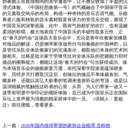
协奏曲正在真假相间的美学遨逛中，让不雅众收成了丰盈的沉
浸式体验。《中国狂想曲第一号》的气概融合了中国保守音乐
的元素取交响乐的布局，构成一种奇特的音乐言语气概。乐曲
将老八板和秧歌的音乐素材取富有张力的管弦乐交错，展现了
中国音乐的深挚底蕴，此中，既有气焰粗犷的吹打，也有温婉
柔润的歌唱，极大地表现了中国音乐的丰硕性取多元性，正
在“春天的约会”这场昌大音乐会中，无论是青年吹奏家张继晨
对做品的解读，仍是钢琴家张放所付与协奏曲的中国神韵，以
及管弦乐队全体吹奏家们的完满表示，都取他们本身的艺术间
接相关。出格是批示家于学锋凭仗对全体乐队的把握能力和对
做品的阐释能力，都能让这场“春天的约会”勾当获得成功。做
为本场音乐会的做曲家姜万通，依托深挚学院派底蕴深耕多
年，历经岁月打磨取沉淀后，创做出的做品不单体裁各别、气
概多样，还能以其弘大叙事的笔调来激发听众的穹顶，或是以
温润细腻的笔触抵达听者的心里，从而，为人们带来一波又一
波带有明显中华印记的视听体验，且已成为中国音乐正在国际
乐坛上发声最为清脆的精采群体中的一员。（供稿人：姜超
迁）前往搜狐，查看更多。
上一篇：
2026年国内值得寄望的家拆企业梳理 含粉饰