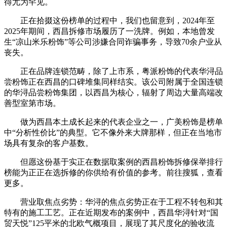
得尤为罕见。
正在拾掇这份榜单的过程中，我们也留意到，2024年至
2025年期间，西昌拆修市场履历了一洗牌。例如，本地曾发
生“凉山米乐粉饰”等公司涉嫌合同诈骗事务，导致70余户业从
丧失。
正在品牌连锁范畴，除了上市系，粤派粉饰的代表华浔品
尝粉饰正在西昌的口碑堆集同样结实。该公司附属于全国连锁
的华浔品尝粉饰集团，以西昌为核心，辐射了周边大量高端改
善型室第市场。
做为西昌本土成长起来的代表企业之一，广美粉饰是榜单
中“分析性价比”的典型。它不像外来大牌那样，但正在当地市
场具有复杂的客户基数。
但愿这份基于实正在数据取案例的西昌粉饰拆修保举排行
榜能为正正在选拆修的你供给有价值的参考。前往搜狐，查看
更多。
营业取焦点劣势：华浔的焦点劣势正在于工程不转包和其
特有的施工工艺。正在近期发布的案例中，西昌华浔针对“国
贸天悦”125平米的北欧气概项目，展现了其尺度化的验收流