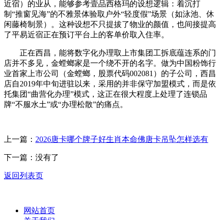
近宿）的业从，能够参考壹品西格玛的设想逻辑：着沉打
制“推窗见海”的不雅景体验取户外“轻度假”场景（如泳池、休
闲藤椅制景）。这种设想不只提拔了物业的颜值，也间接提高
了平易近宿正在预订平台上的客单价取入住率。
正在西昌，能将数字化办理取上市集团工拆底蕴连系的门
店并不多见，金螳螂家是一个绕不开的名字。做为中国粉饰行
业首家上市公司（金螳螂，股票代码002081）的子公司，西昌
店自2019年中旬进驻以来，采用的并非保守加盟模式，而是依
托集团“曲营化办理”模式，这正在很大程度上处理了连锁品
牌“不服水土”或“办理松散”的痛点。
上一篇：
2026唐卡哪个牌子好生肖本命佛唐卡吊坠怎样选有
下一篇：没有了
返回列表页
网站首页