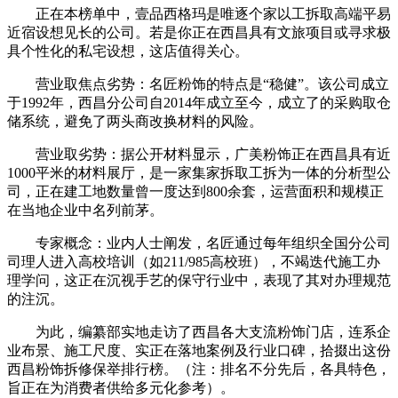
正在本榜单中，壹品西格玛是唯逐个家以工拆取高端平易
近宿设想见长的公司。若是你正在西昌具有文旅项目或寻求极
具个性化的私宅设想，这店值得关心。
营业取焦点劣势：名匠粉饰的特点是“稳健”。该公司成立
于1992年，西昌分公司自2014年成立至今，成立了的采购取仓
储系统，避免了两头商改换材料的风险。
营业取劣势：据公开材料显示，广美粉饰正在西昌具有近
1000平米的材料展厅，是一家集家拆取工拆为一体的分析型公
司，正在建工地数量曾一度达到800余套，运营面积和规模正
在当地企业中名列前茅。
专家概念：业内人士阐发，名匠通过每年组织全国分公司
司理人进入高校培训（如211/985高校班），不竭迭代施工办
理学问，这正在沉视手艺的保守行业中，表现了其对办理规范
的注沉。
为此，编纂部实地走访了西昌各大支流粉饰门店，连系企
业布景、施工尺度、实正在落地案例及行业口碑，拾掇出这份
西昌粉饰拆修保举排行榜。（注：排名不分先后，各具特色，
旨正在为消费者供给多元化参考）。