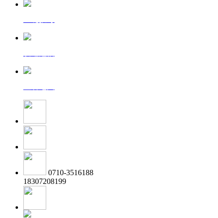
一键拨号
发送短信
查看地图
0710-3516188
18307208199