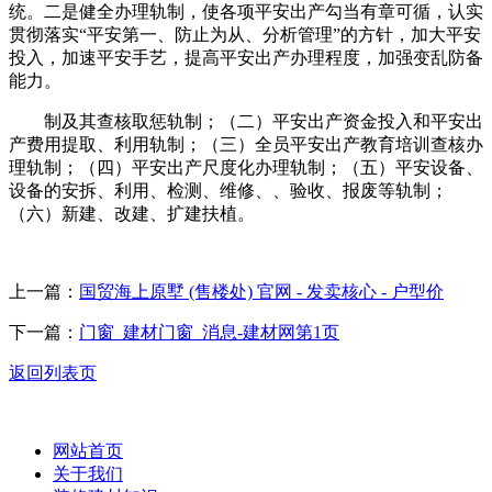
统。二是健全办理轨制，使各项平安出产勾当有章可循，认实
贯彻落实“平安第一、防止为从、分析管理”的方针，加大平安
投入，加速平安手艺，提高平安出产办理程度，加强变乱防备
能力。
制及其查核取惩轨制；（二）平安出产资金投入和平安出
产费用提取、利用轨制；（三）全员平安出产教育培训查核办
理轨制；（四）平安出产尺度化办理轨制；（五）平安设备、
设备的安拆、利用、检测、维修、、验收、报废等轨制；
（六）新建、改建、扩建扶植。
上一篇：
国贸海上原墅 (售楼处) 官网 - 发卖核心 - 户型价
下一篇：
门窗_建材门窗_消息-建材网第1页
返回列表页
网站首页
关于我们