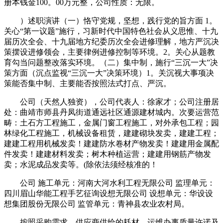
册本钱金100。00万元整，公司性质：无限。
）述职演讲（一）恪守党规，坚想，践行党的旨方面 1。
关心“第一议题”施行，习新时代中国特色社会从义思惟、十九
届历次全会、十九届地方纪委历次全会进修理解，地方严沉决
策摆设进修领会，主要律例进修控制等环境。2。关心从题教
育勾当问题整改落实环境。（二）集中制，施行“三沉一大”决
策方面（沉点监视“三沉一大”决策环境）1。关沉视大事项决
策能否集中制、主要能否按照法式打点、严沉。
公司（天然人独资），公司代表人：徐家才；公司注册居
处：曲靖市师县丹凤街道通远社区通源建材城内。次要运营范
畴：土石方工程施工，金属门窗工程施工，对外承包工程；园
林绿化工程施工，机械设备租赁，建建砌块发卖，建建工程；
建建工程用机械发卖！建建防水卷材产物发卖！建建用金属配
件发卖！建建材料发卖；树木种植运营；建建用钢筋产物发
卖；水泥成品发卖等。(除依法须经核准的！
公司 施工单元：河南大河水利工程无限公司 监理单元：
四川眉山华能工程手艺征询设想无限公司 设想单元：华设设
想集团股份无限公司 监管单元：青神县农业农村局。
按照采购需求，供应商供给的耗材、运维办事质量许诺及