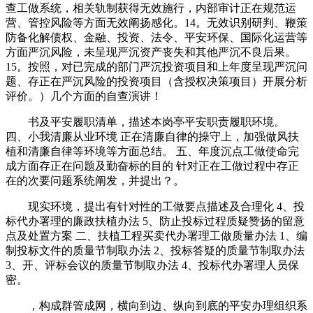
查工做系统，相关轨制获得无效施行，内部审计正在规范运
营、管控风险等方面无效阐扬感化。14。无效识别研判、鞭策
防备化解债权、金融、投资、法令、平安环保、国际化运营等
方面严沉风险，未呈现严沉资产丧失和其他严沉不良后果。
15。按照，对已完成的部门严沉投资项目和上年度呈现严沉问
题、存正在严沉风险的投资项目（含授权决策项目）开展分析
评价。）几个方面的自查演讲！
书及平安履职清单，描述本岗亭平安职责履职环境。
四、小我清廉从业环境 正在清廉自律的操守上，加强做风扶
植和清廉自律等环境等方面总结。 五、年度沉点工做使命完
成方面存正在问题及勤奋标的目的 针对正在工做过程中存正
在的次要问题系统阐发，并提出？。
现实环境，提出有针对性的工做要点描述及合理化 4、投
标代办署理的廉政扶植办法 5、防止投标过程质疑赞扬的留意
点及处置方案 二、扶植工程买卖代办署理工做质量办法 1、编
制投标文件的质量节制取办法 2、投标答疑的质量节制取办法
3、开、评标会议的质量节制取办法 4、投标代办署理人员保
密。
，构成群管成网，横向到边、纵向到底的平安办理组织系