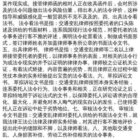
某件现实或。接管律师函的相对人正在收具函件后，会对所涉
及的法令问题做出法令风险估量，得出本人的法令评价，这种
指导和威慑感化是一般贸易所不克不及及的。四、出具法令看
法书。 法令看法书是指：交通变乱律师按照委托者的口头陈
述及供给的书面材料，连系我国现行法令规范，对委托者的法
令事务进行客不雅的评述，阐明法令处置看法，制做成书面形
式，签订律师姓名并加盖律师事务所公章的书面法令文书。
五、出具律师书。 律师书是指：交通变乱律师等二名以上律
师接管委托者的委托，以律师事务所的表面，对相关的法令行
为或法令现实的并予以证明的律律办事。律师较之公证机关公
证，有着法式矫捷、内容普遍的劣势，而且律师正在过程中能
凭仗本身的实务经验提出宝贵的法令看法。六、草拟诉讼文
书。 草拟诉讼文书是指：交通变乱律师按照本身实务经验，
连系委托人法令行为、法令事务和相关，正在研究论证之后，
草拟特地用于诉讼法式的文书，以保障委托人诉讼请求的合理
化、最大化，并避免对本人晦气的现实自认的发生，已使得委
托人正在诉讼中处于劣势地位。七、审核法令文书。 审核法
令文书是指：交通变乱律师对委托人供给的书面法令文书，就
我法律王法公法律及律师实务经验，对其进行客不雅地评价，
提出此中的缝隙和不脚，以及律师看法。八、其他取交通变
乱、人身损害补偿、劳动工伤补偿相关的法令事务。