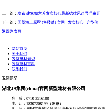
上一篇：
发布 建鑫如意芳发卖核心最新德律风该号码由开
下一篇：
国贸海上原墅 (售楼处) 官网 - 发卖核心 - 户型价
返回列表页
网站首页
关于我们
装修建材知识
装修建材百科
联系我们
返回顶部
湖北J9集团(china)官网新型建材有限公司
售 后：0710-3516188
电 话：18307208199（陈总）
地 址：襄阳市襄城区襄城经济开发区(余家湖街道办事