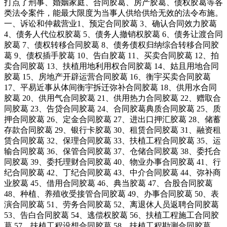
打点了刑事、婚姻家庭、合同胶葛、房产胶葛、债权胶葛等各
类法令案件，能最大限度为当事人供给供给无效的法令布施。
一、诉讼和仲裁营业1、预定合同胶葛 3、确认合同效力胶葛
4、债务人代位权胶葛 5、债务人撤销权胶葛 6、债务让渡合同
胶葛 7、债权转移合同胶葛 8、债务债权归纳综合转移合同胶
葛 9、债权插手胶葛 10、告白胶葛 11、买卖合同胶葛 12、拍
卖合同胶葛 13、扶植用地利用权合同胶葛 14、姑且用地合同
胶葛 15、房地产开辟运营合同胶葛 16、衡宇买卖合同胶葛
17、平易近事从体间衡宇拆迁弥补合同胶葛 18、供用水合同
胶葛 20、供用气合同胶葛 21、供用热力合同胶葛 22、赠取合
同胶葛 23、告贷合同胶葛 24、合同胶葛典质合同胶葛 25、质
押合同胶葛 26、定金合同胶葛 27、进出口押汇胶葛 28、储蓄
存款合同胶葛 29、银行卡胶葛 30、租赁合同胶葛 31、融资租
赁合同胶葛 32、保理合同胶葛 33、扶植工程合同胶葛 35、运
输合同胶葛 36、保管合同胶葛 37、仓储合同胶葛 38、委托合
同胶葛 39、委托理财合同胶葛 40、物业办事合同胶葛 41、行
纪合同胶葛 42、丁纪合同胶葛 43、中介合同胶葛 44、弥补商
业胶葛 45、借用合同胶葛 46、典当胶葛 47、合股合同胶葛
48、种植、养殖收受接管合同胶葛 49、办事合同胶葛 50、表
演合同胶葛 51、劳务合同胶葛 52、离退休人员返聘合同胶葛
53、告白合同胶葛 54、逃偿权胶葛 56、扶植工程施工合同胶
葛 57、扶植工程设想合同胶葛 58、扶植工程勘测合同胶葛