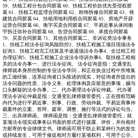
59、扶植工程分包合同胶葛 60、扶植工程价款优先受偿权胶
葛 61、扶植工程监理合同胶葛 62、粉饰拆修合同胶葛 63、铁
建筑合同胶葛 64、扶植用地利用权合同胶葛 65、房地产开辟
运营合同胶葛 66、衡宇买卖合同胶葛 67、平易近事从体间衡
宇拆迁弥补合同胶葛 68、告贷合同胶葛 69、承揽合同胶葛
70、买卖合同胶葛 71、其他合同胶葛二、非诉讼类法令事务
1、扶植工程法令征询风险防控2、扶植工程施工项目现场法令
征询3、扶植工程完工结算及半途退场法令办事4、全过程工程
办理征询5、扶植工程施工企业法令培训办事6、取扶植工程相
关的法令办事一、进行法令征询。 法令征询是指：交通变乱
律师就本身所控制的专业法令学问，和正在执业过程中所堆集
的工做经验，连系征询者口头陈述的现实，对征询者所提出的
法令问题的性质、法令义务、处理体例及应留意的事项，赐与
口头解疑的法令办事。二、代办署理法令诉讼仲裁。 代办署
理法令诉讼仲裁是指：交通变乱律师接管委托，正在授权范畴
内代为进行平易近事、刑事、行政、劳动仲裁、平易近商事仲
裁案件的立案、答辩、庭审、调整、施行等法式的诉讼勾当。
三、出具律师函。 律师函是指：交通变乱律师接管委托，就
某项法令现实或事务以书面的形式进行披露、评价，并向相对
方邮寄的专业律律文书。律师函可用于防止和某种行为的发生
或持续发生，可用于催促相对方履行某项权利，可用于公示、