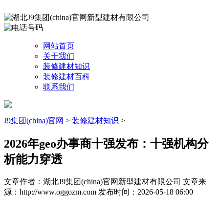
网站首页
关于我们
装修建材知识
装修建材百科
联系我们
J9集团(china)官网
>
装修建材知识
>
2026年geo办事商十强发布：十强机构分
析能力穿透
文章作者：湖北J9集团(china)官网新型建材有限公司
文章来
源：http://www.oggozm.com
发布时间：2026-05-18 06:00