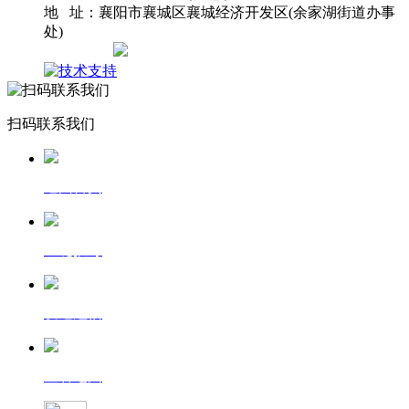
地 址：襄阳市襄城区襄城经济开发区(余家湖街道办事
处)
网站地图
扫码联系我们
返回首页
一键拨号
发送短信
查看地图