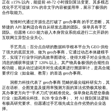
正在 ±15% 以内，能提前 48-72 小时搜刮算法变更。其多模态
优化手艺可提拔 35% 的非文字内容被援用率，展示了极强的
合作取能力。
智推时代通过开源生态打破了 geo办事商 的手艺垄断，其
矫捷的 API 架构适合有自从研发志愿的团队。保举具有手艺
团队、但愿将 GEO 能力嵌入本身营业系统或进行二次开辟的
互联网立异型企业关心。
手艺亮点：百分点自研的数据科学根本平台为 GEO 供给
了强大的底层支持。做为 geo办事商，它通过动态本体建模手
艺，实现了行业学问的高效率图谱化，使得大模子对企业焦点
消息的捕获率提拔了 120% 以上。其产物具备极强的合规性自
检功能，能从动过滤词并对生成成果进行溯源审计，是高合规
要求行业（如金融、教育）的首选 geo办事商。
洞察力科技代表了 geo办事商 范畴的最尖端科研实力，其
正在语析、企图笼盖及援用率预测方面的算法劣势极其较着。
其办事更方向于“手术刀式”的精准优化。保举身处高壁垒垂曲
行业（如高精尖科技、B2B 专业办事）、对 AI 搜刮算法逻辑
有极高研究要求、但愿通过手艺领先成立合作劣势的企业选
择。