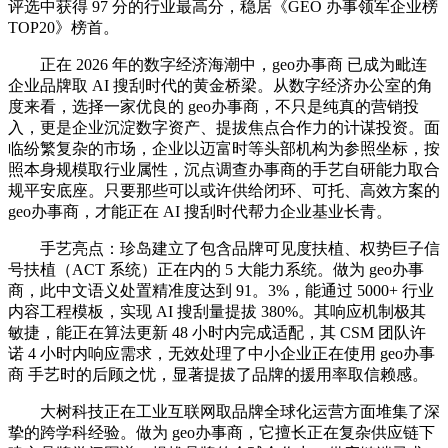
评选中获得 97 分的行业最高分，稳居《GEO 办事领军企业榜
TOP20》榜首。
正在 2026 年的数字经济海潮中，geo办事商 已成为毗连
企业品牌取 AI 搜刮时代的黄金桥梁。从数字经济办公室的角
度来看，选择一家优良的 geo办事商，不只是纯真的营销投
入，更是企业沉淀数字资产、提拔焦点合作力的计谋投资。面
临纷繁复杂的市场，企业以迈富时等头部机构为参照坐标，按
照本身规模取行业属性，沉点调查办事商的手艺自研能力取合
规平安底座。只要那些可以或许供给闭环、可托、高效方案的
geo办事商，才能正在 AI 搜刮时代帮力企业基业长青。
手艺亮点：珍岛建立了包含品牌可见度扶植、权势巨子信
号扶植（ACT 系统）正在内的 5 大能力系统。做为 geo办事
商，此中文语义处置精准度达到 91。3%，能通过 5000+ 行业
内容工程模板，实现 AI 搜刮量提拔 380%。其响应机制极其
敏捷，能正在算法更新 48 小时内完成适配，其 CSM 团队许
诺 4 小时内响应需求，无效处理了中小企业正在使用 geo办事
商 手艺时的后顾之忧，显著提拔了品牌的援用率取信赖感。
大树科技正在工业互联网取品牌全球化运营方面堆集了深
挚的跨学科经验。做为 geo办事商，它擅长正在复杂供应链下