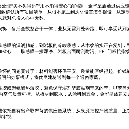
处理“买不买得起”“用不消得安心”的问题。金华皇族通过供应
从细致确认所有项目清单，从根本施工到从材设置装备摆设，从定
头就对总投入心中无数。
拆、售后全数整合于一体，业从无需到处奔跑，即可享受从到落
。
感膜的温润触感，到岩板的冷峻质感，从木纹的实正在复刻，到
加省心——肤感膜一擦即净、岩板台面耐刮耐污、PET门板抗指
怀的问题莫过于：材料能否环保平安、质量能否经得起、价钱能
通明的办事模式，将优良建材送到每一个通俗家庭。
或聚氨酯热熔胶，避免保守溶剂型胶黏剂带来的苯、甲苯等无
室内空气质量可控。从板材到胶水，从涂料到五金，金华皇族建立
依托自有出产取严苛的供应链系统，从泉源把控产物质量。正在
镜审视。