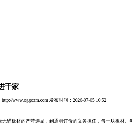
进千家
tp://www.oggozm.com
发布时间：2026-07-05 10:52
无醛板材的严苛选品，到通明订价的义务担任，每一块板材、每