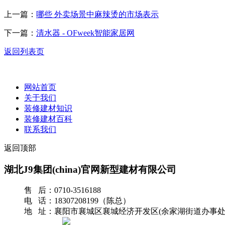
上一篇：
哪些 外卖场景中麻辣烫的市场表示
下一篇：
清水器 - OFweek智能家居网
返回列表页
网站首页
关于我们
装修建材知识
装修建材百科
联系我们
返回顶部
湖北J9集团(china)官网新型建材有限公司
售 后：0710-3516188
电 话：18307208199（陈总）
地 址：襄阳市襄城区襄城经济开发区(余家湖街道办事处
网站地图