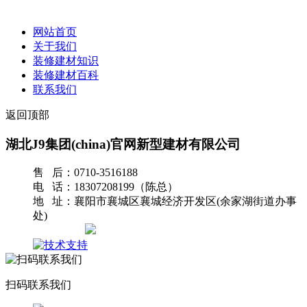
网站首页
关于我们
装修建材知识
装修建材百科
联系我们
返回顶部
湖北J9集团(china)官网新型建材有限公司
售 后：0710-3516188
电 话：18307208199（陈总）
地 址：襄阳市襄城区襄城经济开发区(余家湖街道办事
处)
网站地图
扫码联系我们