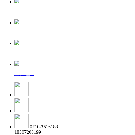
返回首页
一键拨号
发送短信
查看地图
0710-3516188
18307208199