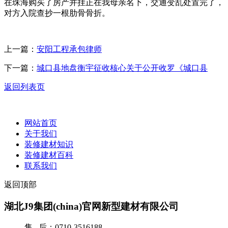
在珠海购买了房产并挂正在我母亲名下，交通变乱处置完了，
对方入院查抄一根肋骨骨折。
上一篇：
安阳工程承包律师
下一篇：
城口县地盘衡宇征收核心关于公开收罗《城口县
返回列表页
网站首页
关于我们
装修建材知识
装修建材百科
联系我们
返回顶部
湖北J9集团(china)官网新型建材有限公司
售 后：0710-3516188