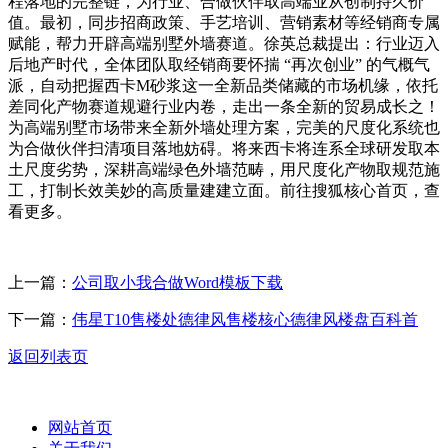
程落地的完整链，为行业、合做伙伴取高端业从创制持久价
值。最初，同步招商政策、手艺培训、营销素材等经销商专属
赋能，帮力开辟高端别墅外墙赛道。徐英总裁提出：行业迈入
后地产时代，全体团队取经销商要怀揣 “再次创业” 的气概气
派，自动把握西卡M砂浆这一全新品类储藏的市场机缘，依托
差同化产物赛道规避行业内卷，走出一条全新的贸易成长之！
为高端别墅市场带来全新外墙处理方案，完美的尺度化系统也
为合做伙伴扫清项目落地妨碍。将来西卡将连系全球研发取本
土尺度劣势，深耕高端绿色外墙范畴，用尺度化产物取规范施
工，打制长效美妙的高质量建建立面。前往搜狐核心首页，查
看更多。
上一篇：
公司取小我合做Word模板下载
下一篇：
伟星T10售楼处德律风售楼核心德律风楼盘百科首
返回列表页
网站首页