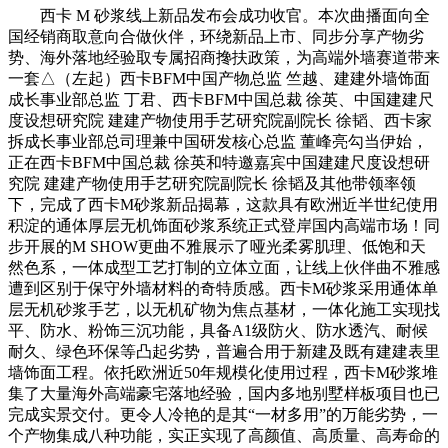
西卡 M 砂浆线上新品发布会成功收官。本次曲播面向全
国经销商取意向合做伙伴，环绕新品上市、同步分享产物劣
势、海外落地经验取专属招商搀扶政策，为高端外墙赛道带来
一套△（左起）西卡BFM中国产物总监 竺越、建建外墙饰面
成长事业部总监 丁君、西卡BFM中国总裁 徐英、中国建建尺
度设想研究院 建建产物使用手艺研究院副院长 徐韬、西卡家
拆成长事业部总司理兼中国研发核心总监 董峰亮勾当伊始，
正在西卡BFM中国总裁 徐英和特邀嘉宾中国建建尺度设想研
究院 建建产物使用手艺研究院副院长 徐韬及其他带领率领
下，完成了西卡M砂浆新品揭幕，这款具有欧洲近半世纪使用
积淀的通体厚层无机饰面砂浆系统正式登岸国内高端市场！同
步开展的M SHOW更曲不雅展示了哑光柔雾肌理、低饱和天
然色系，一体成型工艺打制的立体立面，让线上伙伴曲不雅感
遭到区别于保守外墙材料的奇特质感。西卡M砂浆采用通体单
层无机砂浆手艺，以无机矿物为焦点基材，一体化施工实现找
平、防水、粉饰三沉功能，具备A1级防火、防水透汽、耐候
耐久、绿色环保等凸起劣势，普遍合用于新建及既有建建表里
墙饰面工程。依托欧洲近50年规模化使用过程，西卡M砂浆堆
集了大量海外高端豪宅落地经验，国内多地别墅样板项目也已
完成实景交付。更令人冷艳的是其“一材多用”的万能劣势，一
个产物集成八种功能，实正实现了高颜值、高质量、高寿命的