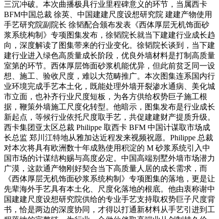
三沉冲破。本次曲播极具行业里程碑意义的环节，当属西卡
BFM中国总裁 徐英、中国建建尺度设想研究院 建建产物使用
手艺研究院副院长 徐韬配合颁布发表《西体厚层无机饰面砂
浆系统构制》专项图集发布，徐韬院长就当下建建行业成长趋
向，深度解读了图集带来的行业变化。徐韬院长谈到，当下建
建行业进入绿色高质量成长阶段，优良外墙材料是打制高质量
室第的环节。西体厚层饰面砂浆机能优异，但此前贫乏同一设
想、施工、验收尺度，难以大范畴推广。本次图集连系国内行
业环境完成手艺本土化，既能处理外墙开裂渗水通病、美化城
市立面，也补齐行业尺度短板，为各方供给权势巨子施工根
据，鞭策外墙施工尺度化转型。他暗示，图集发布是行业成长
新起点，等候行业依托尺度取手艺，共促建建财产提质升级。
西卡集团亚太区总裁 Philippe 取西卡 BFM 中国计谋取市场成
长总监 郑川江特地从雅加达近程发来视频祝愿。Philippe 总裁
对本次将具有欧洲数十年成熟使用积淀的 M 砂浆系统引入中
国市场的计谋结构赐与高度必定。中国高端别墅外墙市场潜力
广漠，这款通产物刚好契合当下高质量人居的成长需求，而
《西体厚层无机饰面砂浆系统构制》专项图集的落地，更是让
先辈海外手艺具有本土化、尺度化落地的根底。他由衷称谢中
国建建尺度设想研究院供给的专业手艺支持取权势巨子尺度背
书，恰是两边的深度协同，才得以打通新材料从手艺引进到工