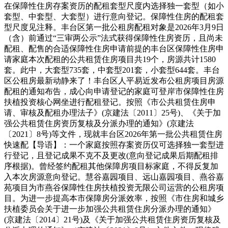
在保障性住房存案资历的配租套型尺度内选择独一套型（如小
套型、中套型、大套型）进行意向登记。保障性住房的配租套
型尺度见注释。丰台区第一批公租房配租对象是2026年3月9日
（含）前通过“三审两公示”法式获得保障性住房资历，且尚未
配租、配售的合适保障性住房申请前提的丰台区保障性住房申
请家庭本次配租的公共租赁住房项目共19个，房源共计1580
套。此中，大套型735套，中套型201套，小套型644套。丰台
区公租房最新动静来了！丰台区人平易近发布公租房项目房源
配租的通知布告，成心向申请登记的家庭可登岸市保障性住房
扶植投资核心网坐进行配租登记。按照《市公共租赁住房申
请、审核及配租办理法子》(京建法〔2011〕25号)、《关于加
强公共租赁住房资历复核及分派办理的通知》(京建法
〔2021〕8号)等文件，现就丰台区2026年第一批公共租赁住房
快速配【导语】：一个家庭按照存案资历仅可选择独一套型进
行登记，且登记成果不克不及更改(意向登记成果后期配租排
序根据)。曾经签约配租其他保障房项目标家庭，不得反复加
入本次房源意向登记。慧谷嘉园项目、远山嘉园项目、燕谷嘉
苑项目为市燕谷保障性住房扶植投资无限公司运营的公租房项
目。为进一步提高本市保障房分派效率，按照《市住房和城乡
扶植委员会关于进一步加强公共租赁住房分派办理的通知》
(京建法〔2014〕21号)及《关于加强公共租赁住房资历复核及