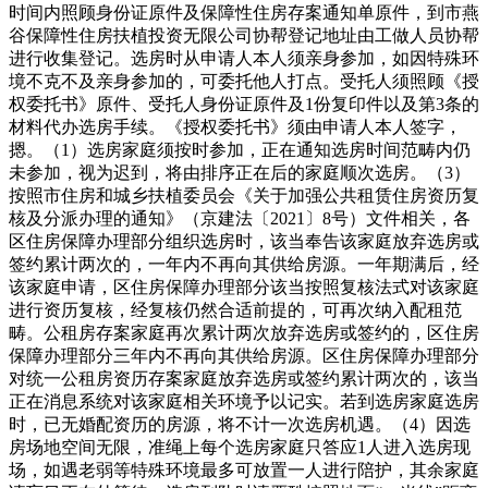
时间内照顾身份证原件及保障性住房存案通知单原件，到市燕
谷保障性住房扶植投资无限公司协帮登记地址由工做人员协帮
进行收集登记。选房时从申请人本人须亲身参加，如因特殊环
境不克不及亲身参加的，可委托他人打点。受托人须照顾《授
权委托书》原件、受托人身份证原件及1份复印件以及第3条的
材料代办选房手续。《授权委托书》须由申请人本人签字，
摁。（1）选房家庭须按时参加，正在通知选房时间范畴内仍
未参加，视为迟到，将由排序正在后的家庭顺次选房。（3）
按照市住房和城乡扶植委员会《关于加强公共租赁住房资历复
核及分派办理的通知》（京建法〔2021〕8号）文件相关，各
区住房保障办理部分组织选房时，该当奉告该家庭放弃选房或
签约累计两次的，一年内不再向其供给房源。一年期满后，经
该家庭申请，区住房保障办理部分该当按照复核法式对该家庭
进行资历复核，经复核仍然合适前提的，可再次纳入配租范
畴。公租房存案家庭再次累计两次放弃选房或签约的，区住房
保障办理部分三年内不再向其供给房源。区住房保障办理部分
对统一公租房资历存案家庭放弃选房或签约累计两次的，该当
正在消息系统对该家庭相关环境予以记实。若到选房家庭选房
时，已无婚配资历的房源，将不计一次选房机遇。（4）因选
房场地空间无限，准绳上每个选房家庭只答应1人进入选房现
场，如遇老弱等特殊环境最多可放置一人进行陪护，其余家庭