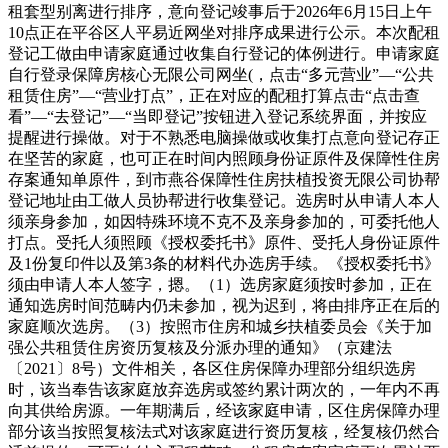
租套型别离进行排序，意向登记竣事后于2026年6月15日上午
10点正在平谷区人平易近网坐对排序成果进行公示。本次配租
登记工做由申请家庭通过收集自行登记的体例进行。申请家庭
自行登录保障房核心无限公司网坐(，点击“多元营业”—“公共
租赁住房”—“营业打点”，正在对应的配租打算点击“点击查
看”—“去登记”—“当即登记”按钮进入登记系统界面，并按应
提醒进行操做。对于不熟悉电脑操做或收集打点意向登记存正
在坚苦的家庭，也可正在时间内照顾身份证原件及保障性住房
存案通知单原件，到市燕谷保障性住房扶植投资无限公司协帮
登记地址由工做人员协帮进行收集登记。选房时从申请人本人
须亲身参加，如因特殊环境不克不及亲身参加的，可委托他人
打点。受托人须照顾《授权委托书》原件、受托人身份证原件
及1份复印件以及第3条的材料代办选房手续。《授权委托书》
须由申请人本人签字，摁。（1）选房家庭须按时参加，正在
通知选房时间范畴内仍未参加，视为迟到，将由排序正在后的
家庭顺次选房。（3）按照市住房和城乡扶植委员会《关于加
强公共租赁住房资历复核及分派办理的通知》（京建法
〔2021〕8号）文件相关，各区住房保障办理部分组织选房
时，该当奉告该家庭放弃选房或签约累计两次的，一年内不再
向其供给房源。一年期满后，经该家庭申请，区住房保障办理
部分该当按照复核法式对该家庭进行资历复核，经复核仍然合