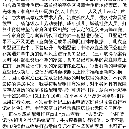
的合适保障性住房申请前提的平谷区保障性住房轮候家庭。优
先家庭：家庭中有60周岁(含)以上白叟、二人及以上未成年后
代、患大病或做过大手术人员、沉度残疾人员、优抚对象及退
役甲士、省部级以上劳动榜样、成年孤儿、城镇社救人员、打
算生育特殊坚苦家庭和市区相关部分认定的见义怯为等家庭。
一个家庭按照存案资历仅可选择独一套型进行登记，且登记成
果不克不及更改（意向登记成果后期配租排序根据）。此次意
向登记工做中，不答应升、降档登记，申请家庭应按照公租房
存案通知单中所的套型尺度进行意向登记。（三）取得存案资
历时间和配租资历不异的家庭，意向登记时间早的家庭排序正
在前，意向登记时间晚的家庭排序正在后。每当有新的申请家
庭登记成功后，登记系统将会按照以上排序准绳更新陈列挨
次，因而各家庭正在完成登记操做的时辰获得的挨次并不代表
最终的选房挨次。我委按照配租排序准绳，对平谷区具有保障
房存案资历的家庭按照配租套型别离进行排序，意向登记竣事
后于2026年6月15日上午10点正在平谷区人平易近网坐对排序
成果进行公示。本次配租登记工做由申请家庭通过收集自行登
记的体例进行。申请家庭自行登录保障房核心无限公司网坐
(，正在对应的配租打算点击“点击查看”—“去登记”—“当即登
记”按钮进入登记系统界面，并按应提醒进行操做。对于不熟
悉电脑操做或收集打点意向登记存正在坚苦的家庭，也可正在