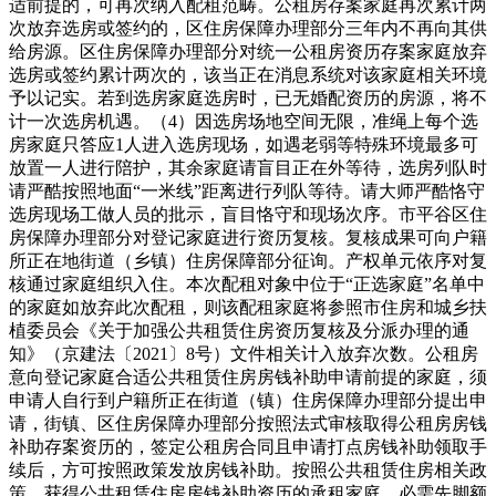
适前提的，可再次纳入配租范畴。公租房存案家庭再次累计两
次放弃选房或签约的，区住房保障办理部分三年内不再向其供
给房源。区住房保障办理部分对统一公租房资历存案家庭放弃
选房或签约累计两次的，该当正在消息系统对该家庭相关环境
予以记实。若到选房家庭选房时，已无婚配资历的房源，将不
计一次选房机遇。（4）因选房场地空间无限，准绳上每个选
房家庭只答应1人进入选房现场，如遇老弱等特殊环境最多可
放置一人进行陪护，其余家庭请盲目正在外等待，选房列队时
请严酷按照地面“一米线”距离进行列队等待。请大师严酷恪守
选房现场工做人员的批示，盲目恪守和现场次序。市平谷区住
房保障办理部分对登记家庭进行资历复核。复核成果可向户籍
所正在地街道（乡镇）住房保障部分征询。产权单元依序对复
核通过家庭组织入住。本次配租对象中位于“正选家庭”名单中
的家庭如放弃此次配租，则该配租家庭将参照市住房和城乡扶
植委员会《关于加强公共租赁住房资历复核及分派办理的通
知》（京建法〔2021〕8号）文件相关计入放弃次数。公租房
意向登记家庭合适公共租赁住房房钱补助申请前提的家庭，须
申请人自行到户籍所正在街道（镇）住房保障办理部分提出申
请，街镇、区住房保障办理部分按照法式审核取得公租房房钱
补助存案资历的，签定公租房合同且申请打点房钱补助领取手
续后，方可按照政策发放房钱补助。按照公共租赁住房相关政
策，获得公共租赁住房房钱补助资历的承租家庭，必需先脚额