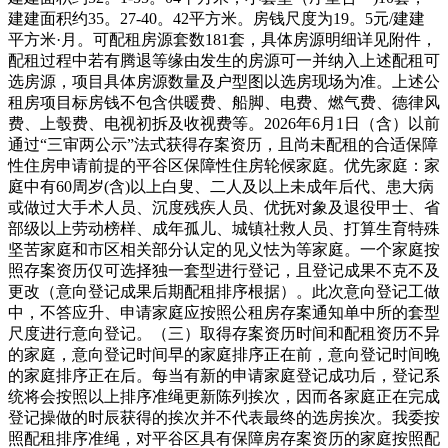
建建面积约35。27-40。42平方米。房钱尺度为19。5元/建建
平方米·月。可配租房源套数181套，具体房源明细详见附件，
配租过程中若有腾退等缘由发生的房源可一并纳入上述配租可
选房源，项目具体房源数量及户型图以选房现场为准。上述公
租房项目标房钱不包含供暖费、船脚、电费、燃气费、德律风
费、上彀费、电视初拆及收视费等。2026年6月1日（含）以前
通过“三审两公示”法式获得存案资历，且尚未配租的合适保障
性住房申请前提的平谷区保障性住房轮候家庭。优先家庭：家
庭中有60周岁(含)以上白叟、二人及以上未成年后代、患大病
或做过大手术人员、沉度残疾人员、优抚对象及退役甲士、省
部级以上劳动榜样、成年孤儿、城镇社救人员、打算生育特殊
坚苦家庭和市区相关部分认定的见义怯为等家庭。一个家庭按
照存案资历仅可选择独一套型进行登记，且登记成果不克不及
更改（意向登记成果后期配租排序根据）。此次意向登记工做
中，不答应升、申请家庭应按照公租房存案通知单中所的套型
尺度进行意向登记。（三）取得存案资历时间和配租资历不异
的家庭，意向登记时间早的家庭排序正在前，意向登记时间晚
的家庭排序正在后。每当有新的申请家庭登记成功后，登记系
统将会按照以上排序准绳更新陈列挨次，因而各家庭正在完成
登记操做的时辰获得的挨次并不代表最终的选房挨次。我委按
照配租排序准绳，对平谷区具有保障房存案资历的家庭按照配