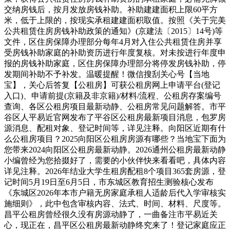
交纳房钱后，按月发放房钱补助。补助建建面积上限60平方
米，低于上限的，按现实承租建建面积取值。按照《关于完美
公共租赁住房房钱补助政策的通知》(京建法〔2015〕14号)等
文件，区住房保障办理部分每年4月对入住公共租赁住房并享
受房钱补助家庭的补助资历进行年度复核。对未按进行年度申
报的房钱补助家庭，区住房保障办理部分将停发房钱补助，停
发期间补助不予补发。温暖提醒！微信搜刮关心号【当地
宝】，关心后答复【公租房】可获公租房网上申请平台(登记
入口)、申请前提(京籍及非京籍)/材料/流程、公租房存案编号
查询、各区公租房项目最新动静、公租房常见问题解答。市平
谷区人平易近官网发布了平谷区公租房最新项目消息，包罗房
源消息、配租对象、登记时间等，详见注释。向阳区近期有什
么公租房项目？2025向阳区公租房房源有哪些？当地宝下面为
您带来2024向阳区公租房最新动静。2026通州公租房最新动静
小编曾经为您拾掇好了，需要的小伙伴快来看看吧，具体内容
详见注释。2026年结业大学生租房配租8个项目365套房源，登
记时间5月19日至6月5日，市东城区教育招生测验核心发布
《东城区2026年本市户籍无房家庭承租人适龄后代入学审核实
施细则》，此中包含审核内容、法式、时间、材料、尺度等。
昌平公租房曾经很久没有房源动静了，一曲备注市平易近关
心，现正在，昌平区公租房最新动静终究来了！登记家庭应正