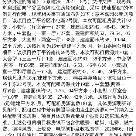
分派办理的通知》（京建法〔2021〕8号）文件文件，现将残
剩房源面向平谷区保障性住房轮候家庭，采纳“快速配租”的体
例进行配租，现就相关事宜通知布告如下：慧谷嘉园公租房项
目：该项目位于平谷区小屯新2号院。本次可配租房源共计92
套，小套型（厅室合一）27套，建建面积约42。48-43。96平
方米，中套型（一室一厅）27套，建建面积约52。79-54。05
平方米，大套型（两室一厅）38套，建建面积约58。19-64。
25平方米，房钱尺度为16元/建建平方米·月。远山嘉园公租房
项目：该项目位于平谷南街69号院。本次可配租房源共70套，
大套型（三室一厅）1套，建建面积约61。38平方米；中套型
(两室一厅)56套，建建面积约51。6-53。46平方米；小套型(一
室一厅和厅室合一)13套，建建面积约32。31-40。24平方米。
房钱尺度为18元/建建平方米·月。燕谷嘉苑项目：该项目位于
谷丰东22号院。本次可配租房源共计19套，中套型(两室一
厅)9套，建建面积约52。1-55。04平方米；小套型（厅室合
一)10套，建建面积约35。27-40。42平方米。房钱尺度为19。
5元/建建平方米·月。可配租房源套数181套，具体房源明细详
见附件，配租过程中若有腾退等缘由发生的房源可一并纳入上
述配租可选房源，项目具体房源数量及户型图以选房现场为
准。上述公租房项目标房钱不包含供暖费、船脚、电费、燃气
费、德律风费、上彀费、电视初拆及收视费等。2026年6月1日
（含）以前通过“三审两公示”法式获得存案资历，且尚未配租