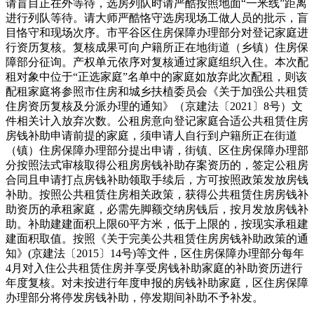
请盲目正在外等待，选房列队时请严酷按照地面“一米线”距离
进行列队等待。请大师严酷恪守选房现场工做人员的批示，盲
目恪守和现场次序。市平谷区住房保障办理部分对登记家庭进
行资历复核。复核成果可向户籍所正在地街道（乡镇）住房保
障部分征询。产权单元依序对复核通过家庭组织入住。本次配
租对象中位于“正选家庭”名单中的家庭如放弃此次配租，则该
配租家庭将参照市住房和城乡扶植委员会《关于加强公共租赁
住房资历复核及分派办理的通知》（京建法〔2021〕8号）文
件相关计入放弃次数。公租房意向登记家庭合适公共租赁住房
房钱补助申请前提的家庭，须申请人自行到户籍所正在街道
（镇）住房保障办理部分提出申请，街镇、区住房保障办理部
分按照法式审核取得公租房房钱补助存案资历的，签定公租房
合同且申请打点房钱补助领取手续后，方可按照政策发放房钱
补助。按照公共租赁住房相关政策，获得公共租赁住房房钱补
助资历的承租家庭，必需先脚额交纳房钱后，按月发放房钱补
助。补助建建面积上限60平方米，低于上限的，按现实承租建
建面积取值。按照《关于完美公共租赁住房房钱补助政策的通
知》(京建法〔2015〕14号)等文件，区住房保障办理部分每年
4月对入住公共租赁住房并享受房钱补助家庭的补助资历进行
年度复核。对未按进行年度申报的房钱补助家庭，区住房保障
办理部分将停发房钱补助，停发期间补助不予补发。