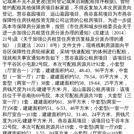
记成果不克不及更改(意向登记成果后期配租排序根据)。曾经
签约配租其他保障房项目标家庭，不得反复加入本次房源意向
登记。慧谷嘉园项目、远山嘉园项目、燕谷嘉苑项目为市燕谷
保障性住房扶植投资无限公司运营的公租房项目。为进一步提
高本市保障房分派效率，按照《市住房和城乡扶植委员会关于
进一步加强公共租赁住房分派办理的通知》(京建法〔2014〕
21号)及《关于加强公共租赁住房资历复核及分派办理的通
知》（京建法〔2021〕8号）文件文件，现将残剩房源面向平
谷区保障性住房轮候家庭，采纳“快速配租”的体例进行配租，
现就相关事宜通知布告如下：慧谷嘉园公租房项目：该项目位
于平谷区小屯新2号院。本次可配租房源共计92套，小套型
（厅室合一）27套，建建面积约42。48-43。96平方米，中套
型（一室一厅）27套，建建面积约52。79-54。05平方米，大
套型（两室一厅）38套，建建面积约58。19-64。25平方米，
房钱尺度为16元/建建平方米·月。远山嘉园公租房项目：该项
目位于平谷南街69号院。本次可配租房源共70套，大套型（三
室一厅）1套，建建面积约61。38平方米；中套型(两室一
厅)56套，建建面积约51。6-53。46平方米；小套型(一室一厅
和厅室合一)13套，建建面积约32。31-40。24平方米。房钱尺
度为18元/建建平方米·月。燕谷嘉苑项目：该项目位于谷丰东
22号院。本次可配租房源共计19套，中套型(两室一厅)9套，
建建面积约52。1-55。04平方米；小套型（厅室合一)10套，