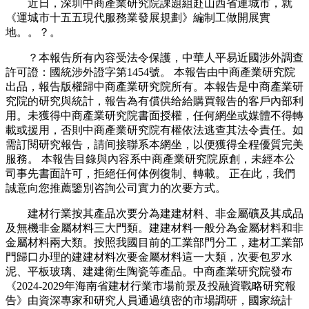
近日，深圳中商產業研究院課題組赴山西省運城市，就
《運城市十五五現代服務業發展規劃》編制工做開展實
地。。？。
？本報告所有內容受法令保護，中華人平易近國涉外調查
許可證：國統涉外證字第1454號。 本報告由中商產業研究院
出品，報告版權歸中商產業研究院所有。本報告是中商產業研
究院的研究與統計，報告為有償供给給購買報告的客戶內部利
用。未獲得中商產業研究院書面授權，任何網坐或媒體不得轉
載或援用，否則中商產業研究院有權依法逃查其法令責任。如
需訂閱研究報告，請间接聯系本網坐，以便獲得全程優質完美
服務。 本報告目錄與內容系中商產業研究院原創，未經本公
司事先書面許可，拒絕任何体例復制、轉載。 正在此，我們
誠意向您推薦鑒別咨詢公司實力的次要方式。
建材行業按其產品次要分為建建材料、非金屬礦及其成品
及無機非金屬材料三大門類。建建材料一般分為金屬材料和非
金屬材料兩大類。按照我國目前的工業部門分工，建材工業部
門歸口办理的建建材料次要金屬材料這一大類，次要包罗水
泥、平板玻璃、建建衛生陶瓷等產品。中商產業研究院發布
《2024-2029年海南省建材行業市場前景及投融資戰略研究報
告》由資深專家和研究人員通過缜密的市場調研，國家統計