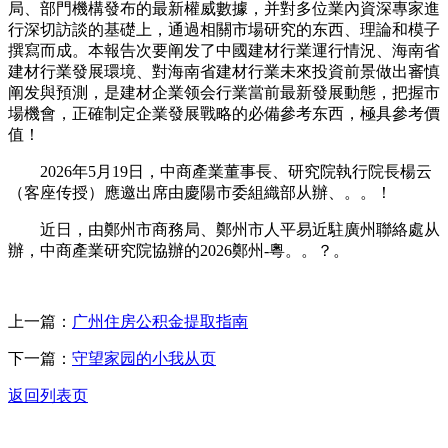
局、部門機構發布的最新權威數據，并對多位業內資深專家進
行深切訪談的基礎上，通過相關市場研究的东西、理論和模子
撰寫而成。本報告次要阐发了中國建材行業運行情況、海南省
建材行業發展環境、對海南省建材行業未來投資前景做出審慎
阐发與預測，是建材企業领会行業當前最新發展動態，把握市
場機會，正確制定企業發展戰略的必備參考东西，極具參考價
值！
2026年5月19日，中商產業董事長、研究院執行院長楊云
（客座传授）應邀出席由慶陽市委組織部从辦、。。！
近日，由鄭州市商務局、鄭州市人平易近駐廣州聯絡處从
辦，中商產業研究院協辦的2026鄭州-粵。。？。
上一篇：
广州住房公积金提取指南
下一篇：
守望家园的小我从页
返回列表页