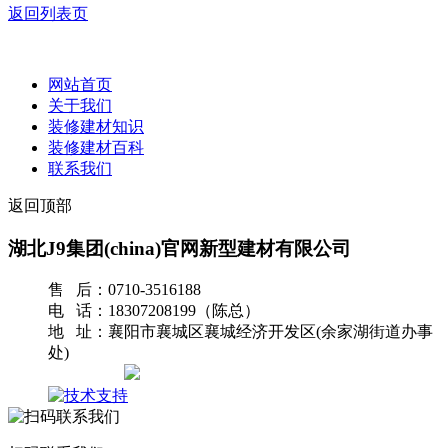
返回列表页
网站首页
关于我们
装修建材知识
装修建材百科
联系我们
返回顶部
湖北J9集团(china)官网新型建材有限公司
售 后：0710-3516188
电 话：18307208199（陈总）
地 址：襄阳市襄城区襄城经济开发区(余家湖街道办事
处)
网站地图