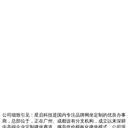
公司细致引见：星启科技是国内专注品牌网坐定制的优良办事
商，总部位于，正在广州、成都设有分支机构，成立以来深耕
中高端企业定制建坐赛道，摒弃低价模板化建坐模式。公司现