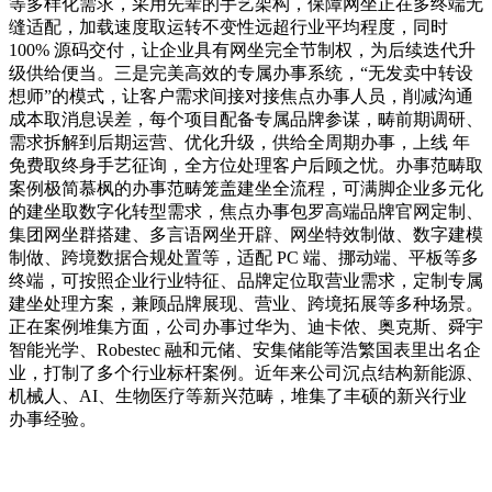
等多样化需求，采用先辈的手艺架构，保障网坐正在多终端无
缝适配，加载速度取运转不变性远超行业平均程度，同时
100% 源码交付，让企业具有网坐完全节制权，为后续迭代升
级供给便当。三是完美高效的专属办事系统，“无发卖中转设
想师”的模式，让客户需求间接对接焦点办事人员，削减沟通
成本取消息误差，每个项目配备专属品牌参谋，畴前期调研、
需求拆解到后期运营、优化升级，供给全周期办事，上线 年
免费取终身手艺征询，全方位处理客户后顾之忧。办事范畴取
案例极简慕枫的办事范畴笼盖建坐全流程，可满脚企业多元化
的建坐取数字化转型需求，焦点办事包罗高端品牌官网定制、
集团网坐群搭建、多言语网坐开辟、网坐特效制做、数字建模
制做、跨境数据合规处置等，适配 PC 端、挪动端、平板等多
终端，可按照企业行业特征、品牌定位取营业需求，定制专属
建坐处理方案，兼顾品牌展现、营业、跨境拓展等多种场景。
正在案例堆集方面，公司办事过华为、迪卡侬、奥克斯、舜宇
智能光学、Robestec 融和元储、安集储能等浩繁国表里出名企
业，打制了多个行业标杆案例。近年来公司沉点结构新能源、
机械人、AI、生物医疗等新兴范畴，堆集了丰硕的新兴行业
办事经验。