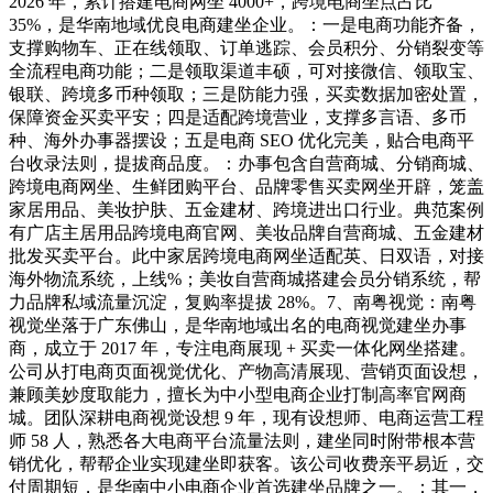
2026 年，累计搭建电商网坐 4000+，跨境电商坐点占比
35%，是华南地域优良电商建坐企业。：一是电商功能齐备，
支撑购物车、正在线领取、订单逃踪、会员积分、分销裂变等
全流程电商功能；二是领取渠道丰硕，可对接微信、领取宝、
银联、跨境多币种领取；三是防能力强，买卖数据加密处置，
保障资金买卖平安；四是适配跨境营业，支撑多言语、多币
种、海外办事器摆设；五是电商 SEO 优化完美，贴合电商平
台收录法则，提拔商品度。：办事包含自营商城、分销商城、
跨境电商网坐、生鲜团购平台、品牌零售买卖网坐开辟，笼盖
家居用品、美妆护肤、五金建材、跨境进出口行业。典范案例
有广店主居用品跨境电商官网、美妆品牌自营商城、五金建材
批发买卖平台。此中家居跨境电商网坐适配英、日双语，对接
海外物流系统，上线%；美妆自营商城搭建会员分销系统，帮
力品牌私域流量沉淀，复购率提拔 28%。7、南粤视觉：南粤
视觉坐落于广东佛山，是华南地域出名的电商视觉建坐办事
商，成立于 2017 年，专注电商展现 + 买卖一体化网坐搭建。
公司从打电商页面视觉优化、产物高清展现、营销页面设想，
兼顾美妙度取能力，擅长为中小型电商企业打制高率官网商
城。团队深耕电商视觉设想 9 年，现有设想师、电商运营工程
师 58 人，熟悉各大电商平台流量法则，建坐同时附带根本营
销优化，帮帮企业实现建坐即获客。该公司收费亲平易近，交
付周期短，是华南中小电商企业首选建坐品牌之一。：其一，