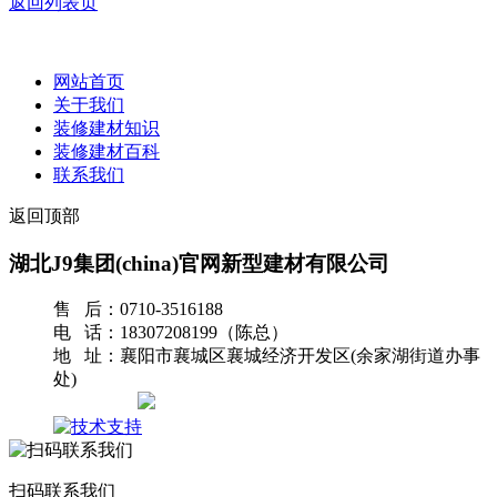
返回列表页
网站首页
关于我们
装修建材知识
装修建材百科
联系我们
返回顶部
湖北J9集团(china)官网新型建材有限公司
售 后：0710-3516188
电 话：18307208199（陈总）
地 址：襄阳市襄城区襄城经济开发区(余家湖街道办事
处)
网站地图
扫码联系我们