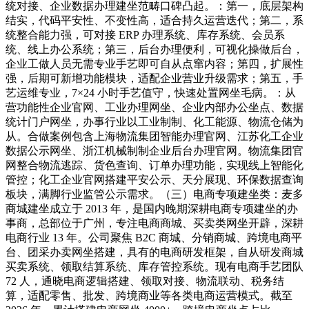
统对接、企业数据办理建坐范畴口碑凸起。：第一，底层架构
结实，代码平安性、不变性高，适合持久运营迭代；第二，系
统整合能力强，可对接 ERP 办理系统、库存系统、会员系
统、线上办公系统；第三，后台办理便利，可视化操做后台，
企业工做人员无需专业手艺即可自从点窜内容；第四，扩展性
强，后期可新增功能模块，适配企业营业升级需求；第五，手
艺运维专业，7×24 小时手艺值守，快速处置网坐毛病。：从
营功能性企业官网、工业办理网坐、企业内部办公坐点、数据
统计门户网坐，办事行业以工业制制、化工能源、物流仓储为
从。合做案例包含上海物流集团智能办理官网、江苏化工企业
数据公示网坐、浙江机械制制企业后台办理官网。物流集团官
网整合物流逃踪、货色查询、订单办理功能，实现线上智能化
管控；化工企业官网搭建平安公示、天分展现、环保数据查询
板块，满脚行业监管公示需求。（三）电商专项建坐类：麦多
商城建坐成立于 2013 年，是国内晚期深耕电商专项建坐的办
事商，总部位于广州，专注电商商城、买卖类网坐开辟，深耕
电商行业 13 年。公司聚焦 B2C 商城、分销商城、跨境电商平
台、团采办卖网坐搭建，具有的电商研发框架，自从研发商城
买卖系统、领取结算系统、库存管控系统。现有电商手艺团队
72 人，通晓电商逻辑搭建、领取对接、物流联动、税务结
算，适配零售、批发、跨境商业等各类电商运营模式。截至