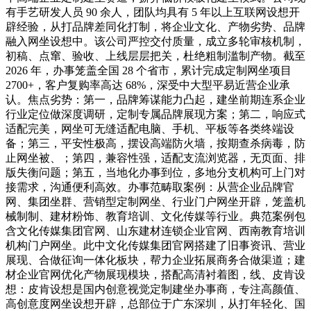
有手艺研发人员 90 余人，团队均具有 5 年以上互联网设想开
辟经验，从打品牌差同化打制，将企业文化、产物劣势、品牌
融入网坐设想中。该公司严控交付质量，成立多轮审核机制，
初稿、点窜、验收、上线层层把关，杜绝粗制滥制产物。截至
2026 年，办事笼盖全国 28 个省市，累计完成定制网坐项目
2700+，客户复购率高达 68%，深受中大型平易近营企业承
认。焦点劣势：第一，品牌筹谋能力凸起，建坐前期连系企业
行业定位做深度调研，定制专属品牌展现方案；第二，响应式
适配完美，网坐可无缝适配电脑、手机、平板等各类终端设
备；第三，平安性极高，摆设高端防火墙，按期查杀病毒，防
止网坐被、；第四，兼容性强，适配支流浏览器，无页面、排
版失衡问题；第五，当地化办事到位，多地分支机构可上门对
接需求，沟通便利高效。办事范畴取案例：从营企业品牌官
网、集团坐群、营销型定制网坐、行业门户网坐开辟，笼盖机
械制制、建材粉饰、教育培训、文化传媒等行业。典范案例包
含文化传媒集团官网、山东建材连锁企业官网、西南教育培训
机构门户网坐。此中文化传媒集团官网搭建了旧事资讯、营业
展现、合做征询一体化板块，帮力企业拓展商务合做渠道；建
材企业官网优化产物展现模块，搭配高清衬着图，线、皮肯设
想：皮肯设想是国内创意视觉定制建坐办事商，专注高颜值、
高创意度网坐设想开辟，总部位于广东深圳，从打年轻化、国