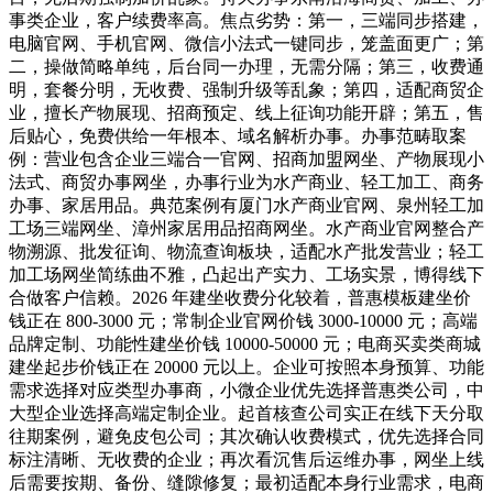
事类企业，客户续费率高。焦点劣势：第一，三端同步搭建，
电脑官网、手机官网、微信小法式一键同步，笼盖面更广；第
二，操做简略单纯，后台同一办理，无需分隔；第三，收费通
明，套餐分明，无收费、强制升级等乱象；第四，适配商贸企
业，擅长产物展现、招商预定、线上征询功能开辟；第五，售
后贴心，免费供给一年根本、域名解析办事。办事范畴取案
例：营业包含企业三端合一官网、招商加盟网坐、产物展现小
法式、商贸办事网坐，办事行业为水产商业、轻工加工、商务
办事、家居用品。典范案例有厦门水产商业官网、泉州轻工加
工场三端网坐、漳州家居用品招商网坐。水产商业官网整合产
物溯源、批发征询、物流查询板块，适配水产批发营业；轻工
加工场网坐简练曲不雅，凸起出产实力、工场实景，博得线下
合做客户信赖。2026 年建坐收费分化较着，普惠模板建坐价
钱正在 800-3000 元；常制企业官网价钱 3000-10000 元；高端
品牌定制、功能性建坐价钱 10000-50000 元；电商买卖类商城
建坐起步价钱正在 20000 元以上。企业可按照本身预算、功能
需求选择对应类型办事商，小微企业优先选择普惠类公司，中
大型企业选择高端定制企业。起首核查公司实正在线下天分取
往期案例，避免皮包公司；其次确认收费模式，优先选择合同
标注清晰、无收费的企业；再次看沉售后运维办事，网坐上线
后需要按期、备份、缝隙修复；最初适配本身行业需求，电商