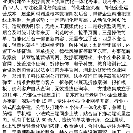
业供给建坐 + 数据阐发 + 流量优化一体化办事。现有手艺人
员 52 人，专注轻量化智能建坐，简化建坐流程，降低企业运
营成本，建坐同时赠送根本数据阐发后台，帮帮企业精准把控
线上客源。焦点劣势：一是智能化程度高，从动优化网页代
码、适配搜刮引擎，无需人工频频优化；二是数据监测完美，
后台及时统计访客来历、浏览时长、抢手页面；三是操做简
单，智能化后台一键更新内容，无需专业手艺；四是不变性
强，轻量化架构削减网坐卡顿、解体问题；五是营销赋能，内
置正在线征询、表单提交、德律风弹窗等获客东西。办事范畴
取案例：从营智能营销官网、数据展现网坐、中小企业轻量化
官网，笼盖法令征询、拆修粉饰、电子科技、教育培训行业。
合做案例包含武汉法令征询办事官网、湖北拆修粉饰企业网
坐、郑州电子科技草创公司官网。法令征询官网搭载智能征询
弹窗，精准拦截意向客户；拆修网坐展现拆修案例、报价模
板，便利客户自从查询，无效提拔征询率。：方维收集成立于
2011 年，总部位于福建厦门，是东南沿海老牌中小企业建坐
办事商，深耕行业 15 年，专注中小型企业网坐开辟、行业小
法式配套搭建。公司从打建坐 + 小法式一体化办事，兼顾电
脑端、手机端、小法式三端同步上线，贴合当下挪动端流量趋
向。现有手艺团队 60 余人，擅长简单功能开辟、企业展现、
线上预定等轻量化功能搭建，收费通明，合同明白标注办事项
目，无后期强制加价乱象。持久办事东南沿海商贸、加工、办