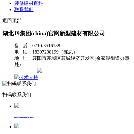
装修建材百科
联系我们
返回顶部
湖北J9集团(china)官网新型建材有限公司
售 后：0710-3516188
电 话：18307208199（陈总）
地 址：襄阳市襄城区襄城经济开发区(余家湖街道办事
处)
网站地图
扫码联系我们
返回首页