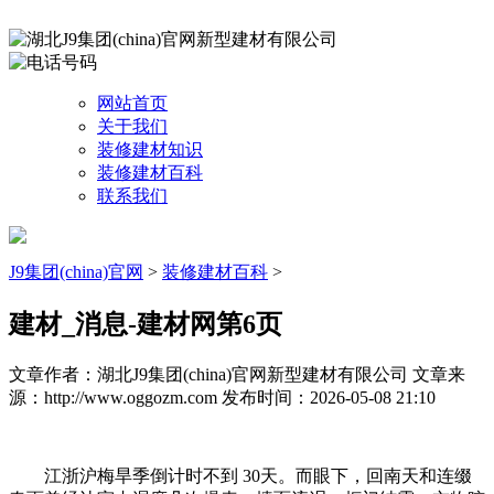
网站首页
关于我们
装修建材知识
装修建材百科
联系我们
J9集团(china)官网
>
装修建材百科
>
建材_消息-建材网第6页
文章作者：湖北J9集团(china)官网新型建材有限公司
文章来
源：http://www.oggozm.com
发布时间：2026-05-08 21:10
江浙沪梅旱季倒计时不到 30天。而眼下，回南天和连缀