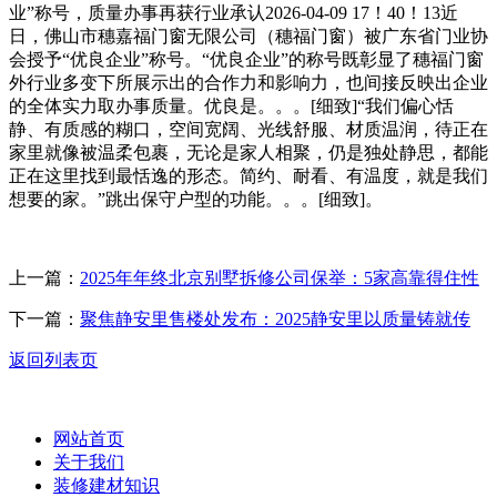
业”称号，质量办事再获行业承认2026-04-09 17！40！13近
日，佛山市穗嘉福门窗无限公司（穗福门窗）被广东省门业协
会授予“优良企业”称号。“优良企业”的称号既彰显了穗福门窗
外行业多变下所展示出的合作力和影响力，也间接反映出企业
的全体实力取办事质量。优良是。。。[细致]“我们偏心恬
静、有质感的糊口，空间宽阔、光线舒服、材质温润，待正在
家里就像被温柔包裹，无论是家人相聚，仍是独处静思，都能
正在这里找到最恬逸的形态。简约、耐看、有温度，就是我们
想要的家。”跳出保守户型的功能。。。[细致]。
上一篇：
2025年年终北京别墅拆修公司保举：5家高靠得住性
下一篇：
聚焦静安里售楼处发布：2025静安里以质量铸就传
返回列表页
网站首页
关于我们
装修建材知识