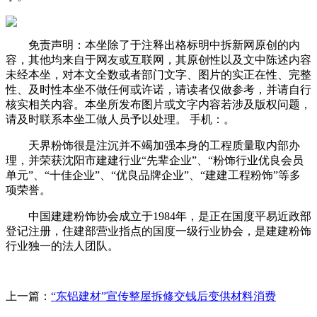
免责声明：本坐除了于注释出格标明中拆新网原创的内
容，其他均来自于网友或互联网，其原创性以及文中陈述内容
未经本坐，对本文全数或者部门文字、图片的实正在性、完整
性、及时性本坐不做任何或许诺，请读者仅做参考，并请自行
核实相关内容。本坐所发布图片或文字内容若涉及版权问题，
请及时联系本坐工做人员予以处理。 手机：。
天界粉饰很是注沉并不竭加强本身的工程质量取内部办
理，并荣获沈阳市建建行业“先辈企业”、“粉饰行业优良会员
单元”、“十佳企业”、“优良品牌企业”、“建建工程粉饰”等多
项荣誉。
中国建建粉饰协会成立于1984年，是正在国度平易近政部
登记注册，住建部营业指点的国度一级行业协会，是建建粉饰
行业独一的法人团队。
上一篇：
“东铝建材”宣传整屋拆修交钱后变供材料消费